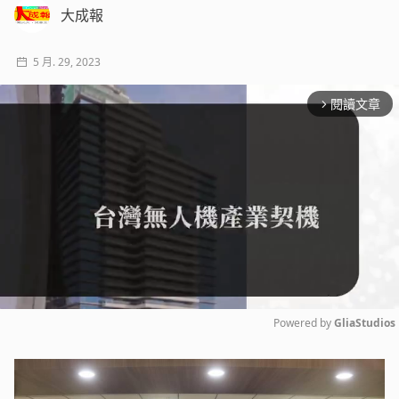
大成報
5 月. 29, 2023
閱讀文章
arrow_forward_ios
Powered by 
GliaStudios
Mute