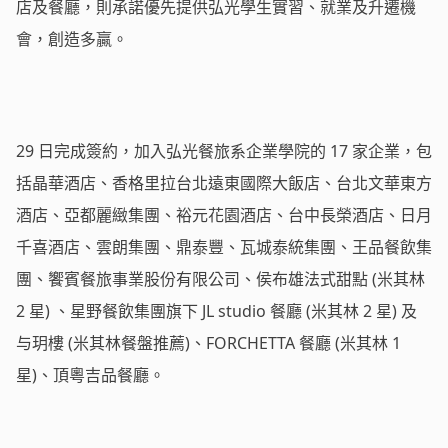
店及餐廳，則承諾優先提供弘光學生實習、就業及升遷機
會，創造多贏。
29 日完成簽約，加入弘光餐旅系企業學院的 17 家企業，包
括晶華酒店、香格里拉台北遠東國際大飯店、台北文華東方
酒店、亞都麗緻集團、裕元花園酒店、台中長榮酒店、日月
千喜酒店、雲朗集團、鼎泰豐、瓦城泰統集團、王品餐飲集
團、饗賓餐旅事業股份有限公司、侯布雄法式甜點 (米其林
2 星) 、星野餐飲集團旗下 JL studio 餐廳 (米其林 2 星) 及
与玥樓 (米其林餐盤推薦)、FORCHETTA 餐廳 (米其林 1
星)、頂粵吉品餐廳。