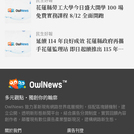
民生好報
花蓮縣勞工大學今日盛大開學 100 場
免費實務課程 8/12 全面開跑
民生好報
延續 114 年良好成效 花蓮縣政府再攜
手花蓮監理站 即日起續推出 115 年度
機車駕訓疊加補助
多元觀點・獨創你的輪廓
OwlNews 致力革新現有網路世界底層規則，搭配區塊鏈機制，建
立公開、透明新形態新聞平台，結合廣告分潤制度，實質回饋內容
創作者，顛覆現有數位廣告產業壟斷現況，建構網路新生態。
關於我們
廣告刊登