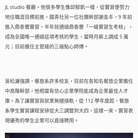
JL studio 餐廳。他很多學生像邱郁凱一樣，從實習便努力
地往職涯目標前進，國青社另一位社團幹部謝金丰，9 年前
進入鼎泰豐實習，半年就通過鼎泰豐「一級實習生考核」，
成為全國唯一通過這項考核的學生，當時月薪上調成 5 萬
元；目前擔任主管級的三級點心師傅。
吳松濂強調，餐旅系許多校友，目前在各知名餐旅企業擔任
中高階幹部，他相當有信心企業學院能成為企業最佳人才
庫。為了讓實習與就業無縫接軌，從 112 學年度起，餐旅
系學生實習課程安排從大三調整到大四，這樣一來，實習表
現優秀的學生企業可以直接聘用。