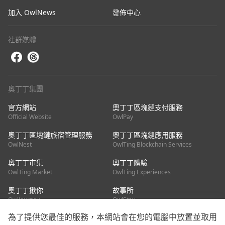
加入 OwlNews
發佈中心
社群媒體
奧丁丁集團
官方網站
奧丁丁區塊鏈支付服務
Official Website
OwlPay
奧丁丁區塊鏈旅宿管理服務
奧丁丁區塊鏈應用服務
OwlNest
OwlTing Blockchain Services
奧丁丁市集
奧丁丁體驗
OwlTing Market
OwlTing Experiences
奧丁丁揪你
故事所
OwlJourney
OwlStay
為了提供您最佳的服務，本網站會在您的電腦中放置並取用