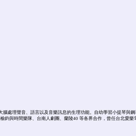
腦處理聲音、語言以及音樂訊息的生理功能。自幼學習小提琴與鋼琴，後
、王榆鈞與時間樂隊、台南人劇團、蘭陵40 等各界合作，曾任台北愛