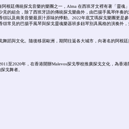
少數專職演奏阿根廷傳統探戈音樂的樂團之一，Alma 在西班牙文裡有著
少見的組合，除了西班牙語的傳統探戈樂曲外，由巴揚手風琴伴奏的
以及南美音樂最原汁原味的悸動。2022年底艾瑪探戈樂團更是參與
香頌常見的巴揚手風琴與探戈靈魂樂器班多鈕琴別具風格的演奏外，
戈舞蹈與文化。隨後移居歐洲，期間往返各大城市，向著名的阿根廷
11至2020年，在香港開辦Malevos探戈學校推廣探戈文化，
的探戈舞者。