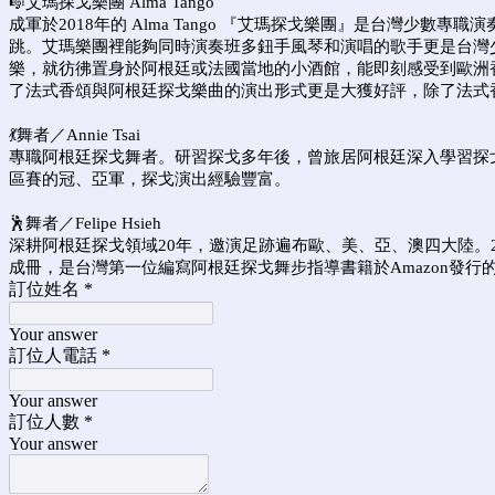
🎼艾瑪探戈樂團 Alma Tango
成軍於2018年的 Alma Tango 『艾瑪探戈樂團』是台灣
跳。艾瑪樂團裡能夠同時演奏班多鈕手風琴和演唱的歌手更是台灣
樂，就彷彿置身於阿根廷或法國當地的小酒館，能即刻感受到歐洲香頌
了法式香頌與阿根廷探戈樂曲的演出形式更是大獲好評，除了法式
💃舞者／Annie Tsai
專職阿根廷探戈舞者。研習探戈多年後，曾旅居阿根廷深入學習探
區賽的冠、亞軍，探戈演出經驗豐富。
🕺舞者／Felipe Hsieh
深耕阿根廷探戈領域20年，邀演足跡遍布歐、美、亞、澳四大陸。20
成冊，是台灣第一位編寫阿根廷探戈舞步指導書籍於Amazon發行
訂位姓名
*
Your answer
訂位人電話
*
Your answer
訂位人數
*
Your answer