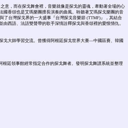
「靈魂」之意，而在探戈舞會裡，音樂就像是探戈的靈魂，牽動著全場的心
法國香頌也是艾瑪樂團擅長演奏的曲風。聆聽著艾瑪探戈樂團的音
了台灣探戈界的一大盛事『台灣探戈音樂節 (TTMF)』，其結合
並由西語、法語雙聲帶的歌手深情詮釋探戈與香頌裡的愛恨情仇。
探戈大師學習交流。曾獲得阿根廷探戈世界大賽—中國區賽、韓國
為香港阿根廷領事館經常指定合作的探戈舞者。發明探戈舞譜系統並整理