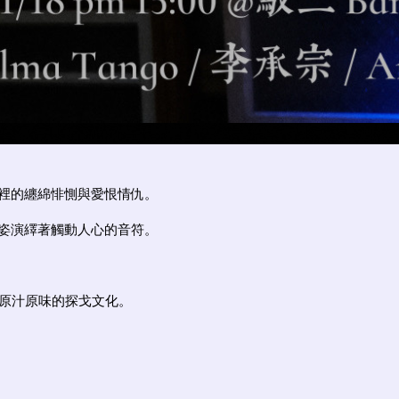
裡的纏綿悱惻與愛恨情仇。
姿演繹著觸動人心的音符。
最原汁原味的探戈文化。