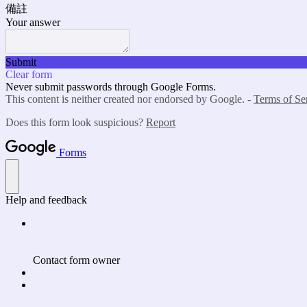
備註
Your answer
Submit
Clear form
Never submit passwords through Google Forms.
This content is neither created nor endorsed by Google. -
Terms of Se
Does this form look suspicious?
Report
Forms
Help and feedback
Contact form owner