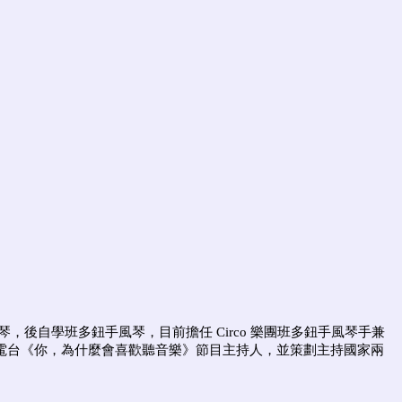
自學班多鈕手風琴，目前擔任 Circo 樂團班多鈕手風琴手兼
樂電台《你，為什麼會喜歡聽音樂》節目主持人，並策劃主持國家兩