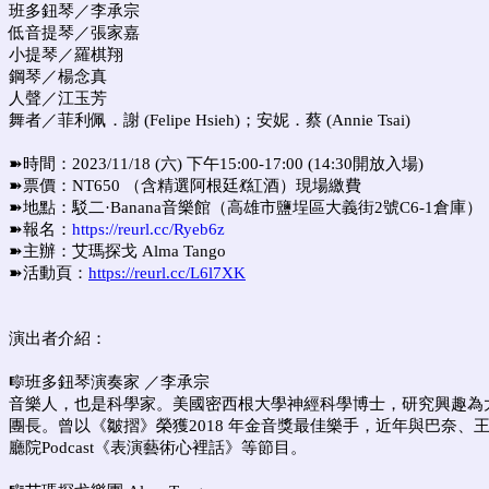
班多鈕琴／李承宗
低音提琴／張家嘉
小提琴／羅棋翔
鋼琴／楊念真
人聲／江玉芳
舞者／菲利佩．謝 (Felipe Hsieh)；安妮．蔡 (Annie Tsai)
➽時間：2023/11/18 (六) 下午15:00-17:00 (14:30開放入場)
➽票價：NT650 （含精選阿根廷💃紅酒）現場繳費
➽地點：駁二·Banana音樂館（高雄市鹽埕區大義街2號C6-1倉庫）
➽報名：
https://reurl.cc/Ryeb6z
➽主辦：艾瑪探戈 Alma Tango
➽活動頁：
https://reurl.cc/L6l7XK
演出者介紹：
🎼班多鈕琴演奏家 ／李承宗
音樂人，也是科學家。美國密西根大學神經科學博士，研究興趣為大
團長。曾以《皺摺》榮獲2018 年金音獎最佳樂手，近年與巴奈
廳院Podcast《表演藝術心裡話》等節目。