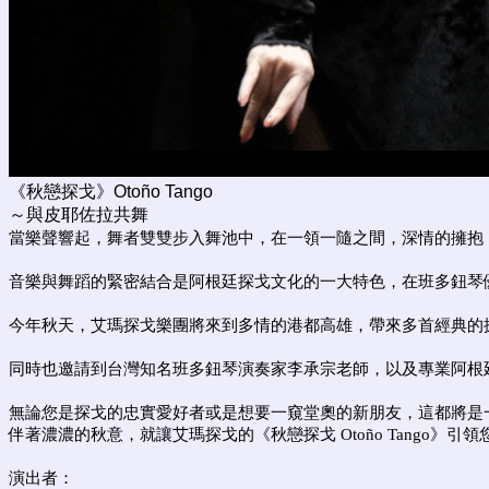
《秋戀探戈》Otoño Tango
～與皮耶佐拉共舞
當樂聲響起，舞者雙雙步入舞池中，在一領一隨之間，深情的擁抱
音樂與舞蹈的緊密結合是阿根廷探戈文化的一大特色，在班多鈕琴
今年秋天，艾瑪探戈樂團將來到多情的港都高雄，帶來多首經典的
同時也邀請到台灣知名班多鈕琴演奏家李承宗老師，以及專業阿根廷探
無論您是探戈的忠實愛好者或是想要一窺堂奧的新朋友，這都將是
伴著濃濃的秋意，就讓艾瑪探戈的《秋戀探戈 Otoño Tango》
演出者：