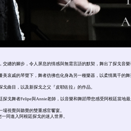
，交纏的腳步，令人屏息的情感與無需言語的默契，舞出了探戈音樂
優美哀戚的琴聲下，舞者彷彿也化身為另一種樂器，以柔情萬千的舞
探戈曲目，以及新探戈之父『皮耶佐拉』的作品。
戈舞者Felipe與Annie老師，以音樂和舞蹈帶您感受阿根廷當地
一場視覺與聽覺的雙重感官饗宴。
引領您一同進入阿根廷探戈的迷人世界。