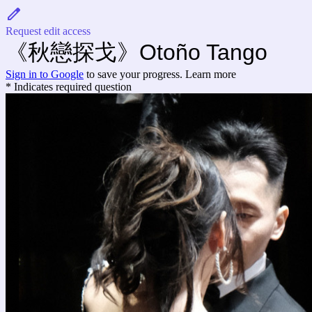
Request edit access
《秋戀探戈》Otoño Tango
Sign in to Google
to save your progress.
Learn more
* Indicates required question