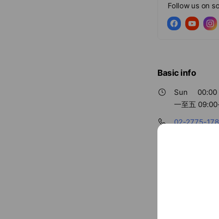
Follow us on so
Basic info
Sun
00:00 
一至五 09:00-
02-2775-17
www.diet-u.