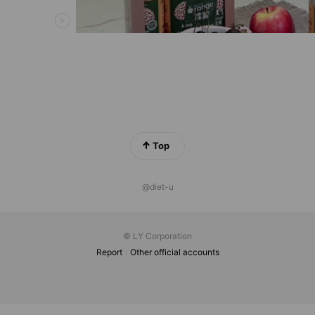
Top
@diet-u
© LY Corporation
Report
Other official accounts