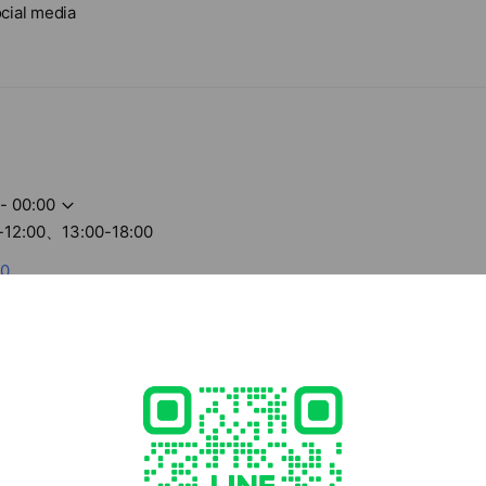
cial media
- 00:00
12:00、13:00-18:00
80
com.tw
2 other items