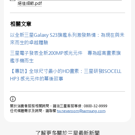
絕佳細節.pdf
相關文章
以全新三星Galaxy S23旗艦系列激發熱情：為現在與未
來而生的卓越體驗
三星電子發表全新200MP感光元件 專為超高畫素旗
艦手機而生
【專訪】全球尺寸最小的HD畫素：三星研發ISOCELL
HP3 感光元件的幕後故事
關於消費者服務相關詢問，請洽三星客服專線 : 0800-32-9999
任何媒體需求及詢問，請聯繫
tw.newsroom@samsung.com
.
了解更多關於三星最新新聞