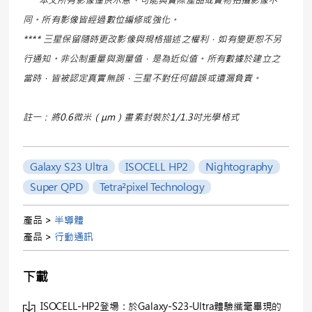
同。所有影像皆經過數位編修或強化。
**** 三星保留隨時更改影像與規格描述之權利，如有變更恕不另
行通知。非公制重量與測量值，是為近似值。所有數據於建立之
當時，皆被認定真實無誤，三星不對任何錯誤或遺漏負責。
註一：將0.6微米（μm）畫素封裝於1/1.3吋光學格式
Galaxy S23 Ultra
ISOCELL HP2
Nightography
Super QPD
Tetra²pixel Technology
產品 >
半導體
產品 >
行動通訊
下載
ISOCELL-HP2登場：於Galaxy-S23-Ultra體驗纖毫畢現的