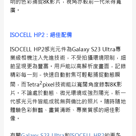
明的色彩捕捉8K影片，視角亦較前一代來得寬
廣。
ISOCELL HP2：絕佳配備
ISOCELL HP2感光元件為Galaxy S23 Ultra專
業級相機注入先進技術，不受拍攝環境限制，細
節呈現更為豐富。用戶能以高解析度畫面，記錄
精彩每一刻－快速自動對焦可輕鬆捕捉動態瞬
2
間，而Tetra
pixel技術能以寬闊角度錄製8K影
片。不論處於動態、微光環境或強烈陽光，新一
代感光元件皆能成就無與倫比的照片。隨時隨地
體驗色彩鮮豔、畫質清晰、專業質感的絕佳影
像。
有關
Galaxy S23 Ultra
和
ISOCELL HP2
的更多