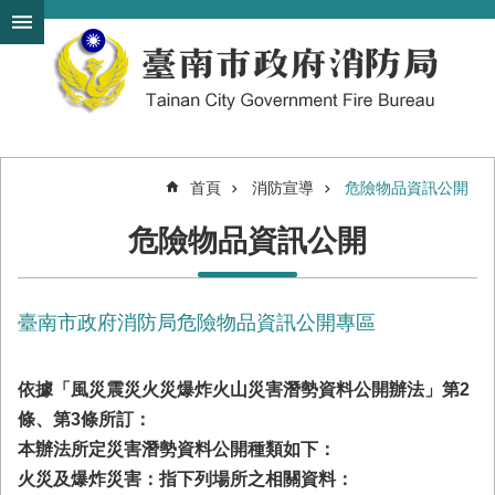
搜
跳到主要內容區塊
尋
進
階
搜
尋
首頁
消防宣導
危險物品資訊公開
機
危險物品資訊公開
關
簡
介
臺南市政府消防局危險物品資訊公開專區
訊
息
發
依據「風災震災火災爆炸火山災害潛勢資料公開辦法」第2
布
條、第3條所訂：
便
本辦法所定災害潛勢資料公開種類如下：
民
火災及爆炸災害：指下列場所之相關資料：
服