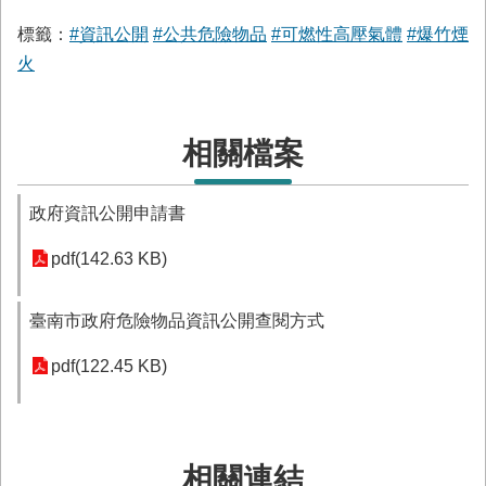
與
公
標籤：
#資訊公開
#公共危險物品
#可燃性高壓氣體
#爆竹煙
開
火
徵
信
相關檔案
網
站
導
政府資訊公開申請書
覽
pdf(142.63 KB)
回
臺
南
臺南市政府危險物品資訊公開查閱方式
市
政
pdf(122.45 KB)
府
網
站
English
相關連結