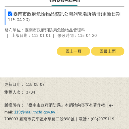
回
首
臺南市政府危險物品資訊公開列管場所清冊(更新日期
頁
115.04.20)
臺
發布單位：臺南市政府消防局危險物品管理科
南
上版日期：113-01-01
修改時間：115-04-20
市
政
回上一頁
回最上面
府
消
防
局
News
臉
更新日期：
115-08-07
書
瀏覽人次：
3734
專
頁
版權所有：『臺南市政府消防局』本網站內容享有著作權｜e-
mail:
119@mail.tncfd.gov.tw
機
關
708003 臺南市安平區永華路二段898號｜電話：(06)2975119
位