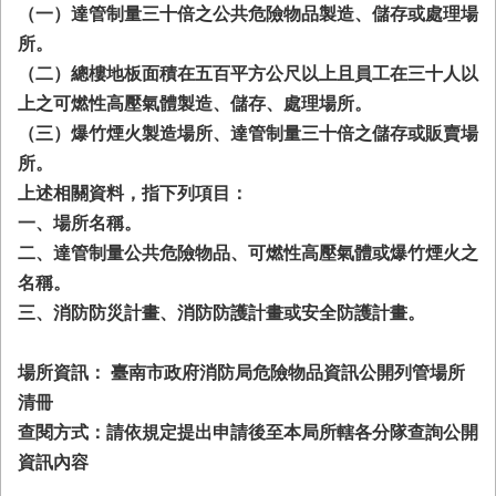
務
（一）達管制量三十倍之公共危險物品製造、儲存或處理場
所。
業
（二）總樓地板面積在五百平方公尺以上且員工在三十人以
務/
資
上之可燃性高壓氣體製造、儲存、處理場所。
訊
（三）爆竹煙火製造場所、達管制量三十倍之儲存或販賣場
服
所。
務
上述相關資料，指下列項目：
消
一、場所名稱。
防
二、達管制量公共危險物品、可燃性高壓氣體或爆竹煙火之
宣
導
名稱。
三、消防防災計畫、消防防護計畫或安全防護計畫。
民
力
園
場所資訊： 臺南市政府消防局危險物品資訊公開列管場所
地
清冊
查閱方式：請依規定提出申請後至本局所轄各分隊查詢公開
接
受
資訊內容
贈