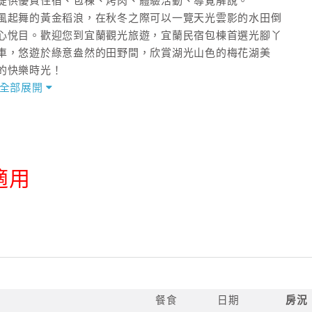
提供優質住宿、包棟、烤肉、體驗活動、導覽解說。
風起舞的黃金稻浪，在秋冬之際可以一覽天光雲影的水田倒
心悅目。歡迎您到宜蘭觀光旅遊，宜蘭民宿包棟首選光腳丫
車，悠遊於綠意盎然的田野間，欣賞湖光山色的梅花湖美
的快樂時光！
全部展開
所成立的社會企業，一樓設置有獨立空間社工辦公室，周一
專用教室上課及進出一樓空間，但不影響旅客公共空間使用，如需
適用
輔導費用，並做為青少年就業職能培訓職場，提供青少年餐
就業學習的機會。竭誠歡迎您的蒞臨，體驗親近土地接近自
早餐
餐食
日期
房況