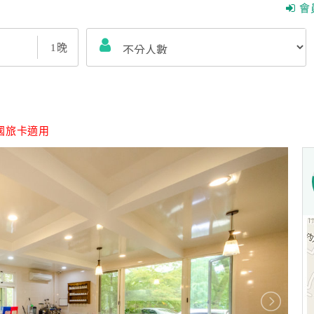
會
1
晚
國旅卡適用