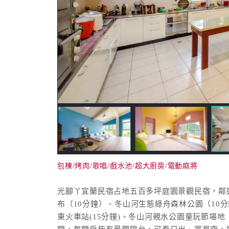
包棟/烤肉/歌唱/戲水池/超大廚房/電動麻將
光腳丫宜蘭民宿占地五百多坪庭園景觀民宿，鄰
布（10分鐘）、冬山河生態綠舟森林公園（10分鐘
東火車站(15分鐘)、冬山河親水公園童玩節場地