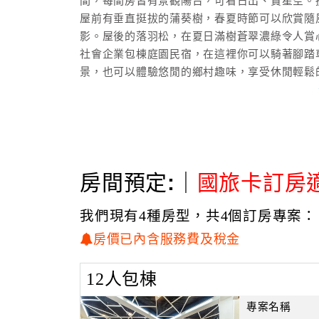
間，每間房皆有景觀陽台，可看日出、賞星空。
屋前有垂直挺拔的蒲葵樹，春夏時節可以欣賞隨
影。屋後的落羽松，在夏日滿樹蒼翠濃綠令人賞
社會企業包棟庭園民宿，在這裡你可以騎著腳踏
景，也可以體驗悠閒的鄉村趣味，享受休閒輕鬆
光腳丫民宿為社團法人宜蘭縣得安家庭關懷協會
至周五08:00-17:00上班時間有學員使用
包棟旅客敬請諒察。
房間預定:｜
國旅卡訂房
光腳丫民宿營業收入全數做為得安協會兒童少年
旅住宿技能培訓。您的每次消費，將幫助青少年
然，光腳丫的樂趣！
我們現有4種房型，共4個訂房專案：
房價已內含服務費及稅金
住宿贈送每人一客價值200元以上自製美味精緻
提供刷卡服務及國民旅遊卡
12人包棟
可提供免用統一發票收據（含統編）供報帳使用
提供專屬寬敞免費停車場
專案名稱