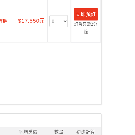
立即預訂
$17,550元
有房
訂房只需2分
鐘
平均房價
數量
初步計算