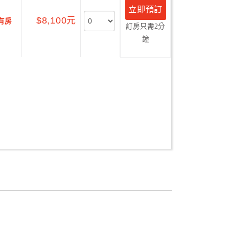
立即預訂
$8,100元
有房
訂房只需2分
鐘