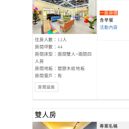
提供戶外盪鞦韆、滑板車、免費自行車及室內溜
桌球、桌遊、電子飛鏢等休閒設施
一般房價
提供包棟貴賓專屬設施有：親子戲水池（220x150
含早餐
（Chromecast -支援Google TV）15
活動內容
具餐具一應俱全。提供代訂食材服務，讓您省去
提供嬰兒床、澡盆及奶瓶消毒鍋（有需要請事前
住房人數：12人
提供玄米茶製作體驗、香草餅乾烘培手作DIY、
房間坪數：44
預定）
房間床型：兩間雙人+兩間四
提供龜山島賞鯨豚繞島登島、安農溪泛舟代訂服
人房
體驗、太平山莊住宿、綠色博覽會、宜蘭國際童
房間地板：塑膠木紋地板
房間窗戶：有
房間設施
雙人房
專案名稱