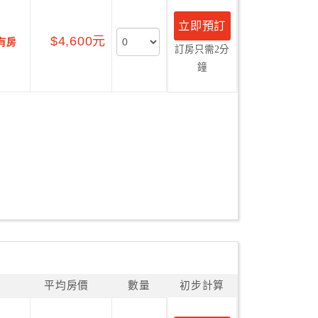
立即預訂
$4,600元
有房
訂房只需2分
鐘
平均房價
數量
初步計算