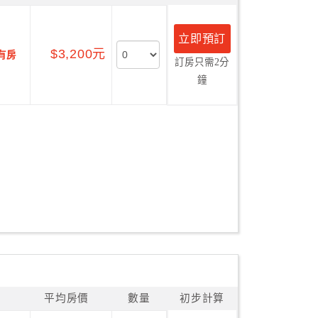
立即預訂
$3,200元
有房
訂房只需2分
鐘
平均房價
數量
初步計算