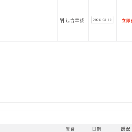
滑梯、兒童益智玩具、充氣跳跳馬、象棋、圍棋、撲克牌、
x60cm）、SWITCH遊樂器 、電動麻將桌、唱歌設備
2026-08-10
包含早餐
立即
0吋投影和整套音響，可觀賞電視、電影、唱歌) 超大設備齊全廚房(廚
準備食材準備時間，輕鬆享受烤肉樂趣)等休閒設施
告知）
手工柴窯、烤披薩DIY（註：需收費，人數需滿10人並提前
務、員山圳頭-鴛鴦溪溯溪、南方澳浮潛+龍板舟太平洋深度
玩藝術節等優惠代訂服務
餐食
日期
房況