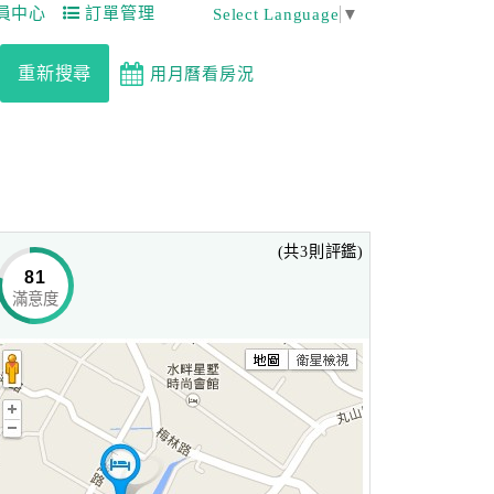
員中心
訂單管理
Select Language
▼
重新搜尋
用月曆看房況
(共3則評鑑)
81
滿意度