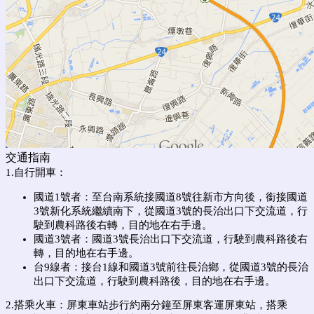
交通指南
1.自行開車：
國道1號者：至台南系統接國道8號往新市方向後，銜接國道
3號新化系統繼續南下，從國道3號的長治出口下交流道，行
駛到農科路後右轉，目的地在右手邊。
國道3號者
：
國道3號長治出口下交流道，行駛到農科路後右
轉，目的地在右手邊。
台9線者
：
接台1線和國道3號前往長治鄉，從國道3號的長治
出口下交流道，行駛到農科路後，目的地在右手邊。
2.搭乘火車：
屏東車站步行約兩分鐘至屏東客運屏東站，搭乘