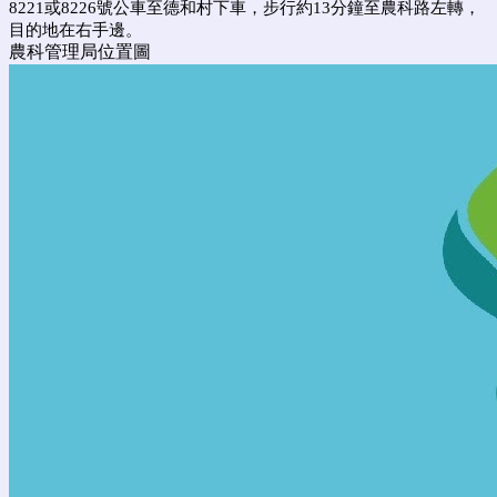
8221或8226號公車至德和村下車，步行約13分鐘至農科路左轉，
目的地在右手邊。
農科管理局位置圖