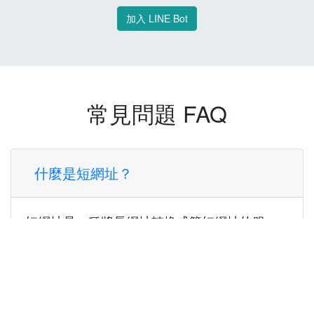
加入 LINE Bot
常見問題 FAQ
什麼是短網址？
短網址是一種將長網址轉換成簡短網址的服
務，讓您可以更方便地分享連結。
使用短網址有什麼好處？