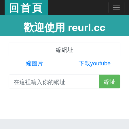
回首頁
歡迎使用 reurl.cc
縮網址
縮圖片
下載youtube
縮址