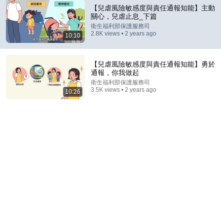
【兒虐風險敏感度與責任通報知能】主動
關心，兒虐止息_下篇
衛生福利部保護服務司
29:23
2.8K views • 2 years ago
10:10
Terminal 6-yr-old asked Steve one question — he
cried for 10 minutes
【兒虐風險敏感度與責任通報知能】勇於
Untold Human Stories and 6 more
•
1.4M views
通報，你我做起
衛生福利部保護服務司
3.5K views • 2 years ago
10:26
1:05:03
林志玲遠嫁日本7年自曝「我後悔了」！婆媳矛盾大爆
發、老公秒變媽寶！蔡康永見面直言「妳老了好