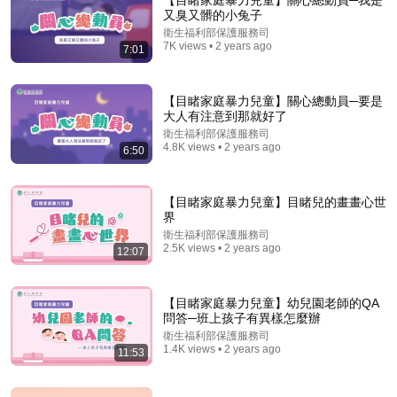
【目睹家庭暴力兒童】關心總動員─我是
又臭又髒的小兔子
Comment...
衛生福利部保護服務司
7K views • 2 years ago
7:01
【目睹家庭暴力兒童】關心總動員─要是
大人有注意到那就好了
衛生福利部保護服務司
4.8K views • 2 years ago
6:50
【目睹家庭暴力兒童】目睹兒的畫畫心世
界
衛生福利部保護服務司
2.5K views • 2 years ago
12:07
30:53
兒少保護：新手最容易忽略的兒虐警示燈｜兒少
【目睹家庭暴力兒童】幼兒園老師的QA
100KM 直播精華-EP13
問答─班上孩子有異樣怎麼辦
基督教勵友中心
•
226 views
衛生福利部保護服務司
1.4K views • 2 years ago
11:53