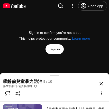
Open App
Sign in to confirm you’re not a bot
This helps protect our community.
Learn more
Sign in
【兒虐風險敏感度與責任通報知能】主動關心，兒虐止
學齡前兒童暴力防治
9 / 10
@
%E8%A1%9B%E7%94%9F%E7%A6%8F%E5%88%A9%E9%83%A8%E4
more
衛生福利部保護服務司
Subscribe
Comments