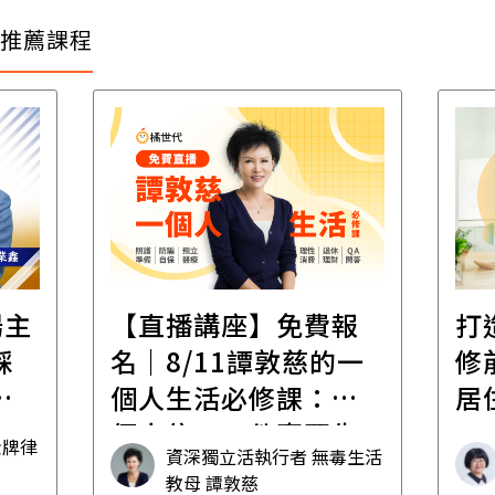
推薦課程
直播講座】免費報
打造安心住的
｜8/11譚敦慈的一
修前必懂！住
人生活必修課：一
居住規劃全攻
人住，五件事要先
資深獨立活執行者 無毒生活
清楚！
林黛羚
教母 譚敦慈