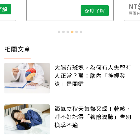
NT$2,900
深度了解
原價
NT$5,600
相關文章
大腦有斑塊，為何有人失智有
人正常？醫：腦內「神經發
炎」是關鍵
節氣立秋天氣熱又燥！乾咳、
睡不好記得「養陰潤肺」告別
換季不適