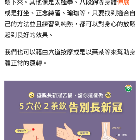
鬆下來。其他像是
太極拳、八段錦
等身體
伸展
或是
打坐、正念練習、瑜珈
等，只要找到適合自
己的方法並且練習到純熟，都可以對身心的放鬆
起到良好的效果。
我們也可以藉由
穴道按摩
或是以
藥茶
等來幫助身
體正常的運轉。