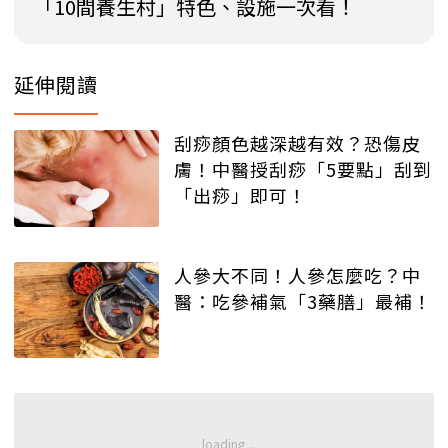
「10間養生村」特色、設施一次看！
延伸閱讀
刮痧顏色越深越有效？恐傷皮
膚！中醫授刮痧「5要點」刮到
「出痧」即可！
人參大不同！人參怎麼吃？中
醫：吃參補氣「3藥膳」最補！