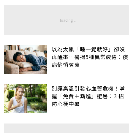
以為太累「睡一覺就好」卻沒
再醒來…醫揭5種異常疲倦：疾
病悄悄奪命
別讓高溫引發心血管危機！掌
握「免費＋漸進」避暑：3 招
防心梗中暑