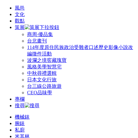
風尚
文化
觀點
策展
商周‧優品集
台北畫刊
114年度原住民族政治受難者口述歷史影像小說改
編徵件活動
波瀾之境窖藏瑰寶
風格美學智慧宅
中秋尋禮選輯
日本文化行旅
台三線公路旅遊
CEO品味學
專欄
搜尋
機械錶
腕錶
私廚
米其林