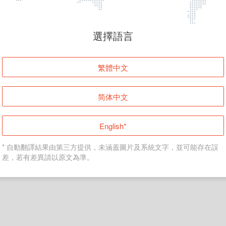
頁面無法顯示
選擇語言
發生錯誤！請登入並再試一次或回到主頁。
繁體中文
登入
简体中文
返回首頁
English*
* 自動翻譯結果由第三方提供，未涵蓋圖片及系統文字，並可能存在誤
差，若有差異請以原文為準。