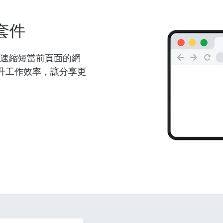
套件
能夠快速縮短當前頁面的網
升工作效率，讓分享更