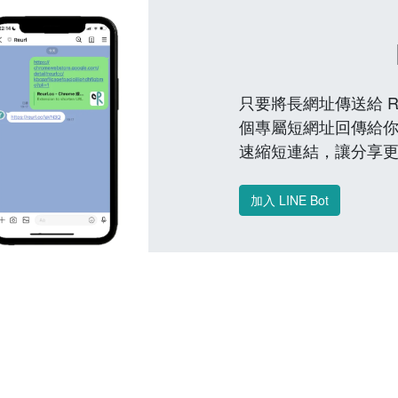
只要將長網址傳送給 Reu
個專屬短網址回傳給你
速縮短連結，讓分享
加入 LINE Bot
常見問題 FAQ