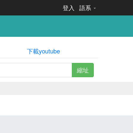
登入
語系
下載youtube
縮址