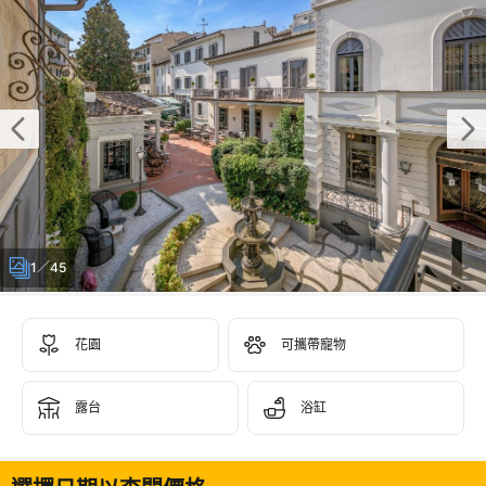
1／45
花園
可攜帶寵物
露台
浴缸