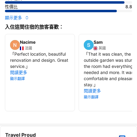
性價比
8.8
顯示更多
入住這間住宿的旅客喜歡：
Nacime
Sam
法國
英國
「
Perfect location, beautiful
「
That it was clean, the
renovation and design. Great
outside garden was stunni
service.
」
the room had everything 
閱讀更多
needed and more. It was
comfortable and pleasant
顯示翻譯
stay.
」
閱讀更多
顯示翻譯
Travel Proud