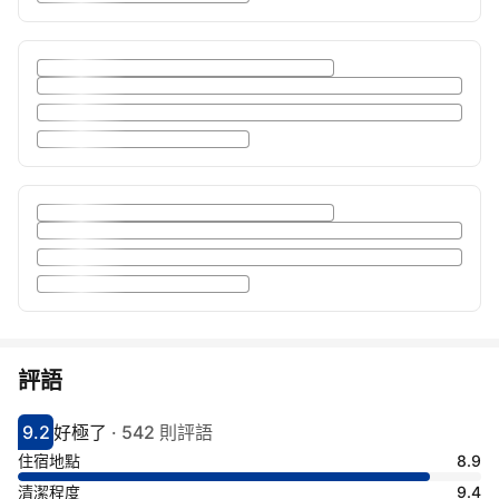
評語
9.2
好極了
·
542 則評語
分數9.2分
評比好極了
住宿地點
8.9
清潔程度
9.4