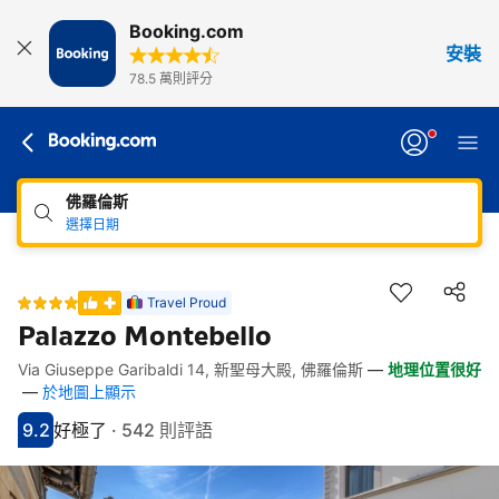
Booking.com
安裝
78.5 萬則評分
佛羅倫斯
選擇日期
Travel Proud
Palazzo Montebello
Via Giuseppe Garibaldi 14, 新聖母大殿, 佛羅倫斯
—
地理位置很好
快速連結
跳至住宿介紹
跳至熱門設施
跳至客房類型
跳至訂房政策
—
於地圖上顯示
9.2
好極了
·
542 則評語
分數9.2分
評比好極了