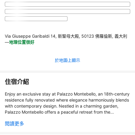
Via Giuseppe Garibaldi 14, 新聖母大殿, 50123 佛羅倫斯, 義大利
—
地理位置很好
於地圖上顯示
住宿介紹
Enjoy an exclusive stay at Palazzo Montebello, an 18th-century
residence fully renovated where elegance harmoniously blends
with contemporary design. Nestled in a charming garden,
Palazzo Montebello offers a peaceful retreat from the...
閱讀更多