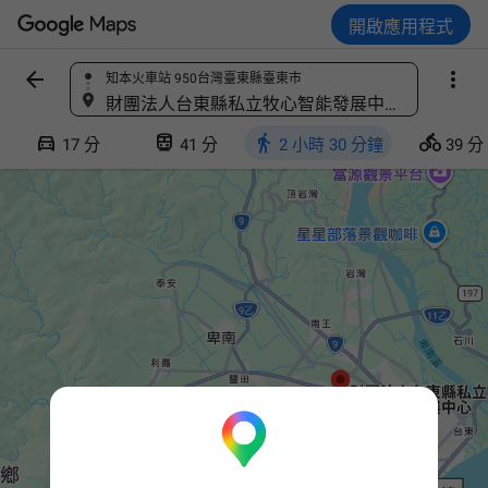
開啟應用程式



知本火車站 950台灣臺東縣臺東市
尋找地點
財團法人台東縣私立牧心智能發展中心 950台灣臺東縣臺東市豐年里民航路21號




17 分
41 分
2 小時 30 分鐘
39 分