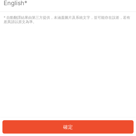
English*
發生錯誤！請登入並再試一次或回到主
頁。
* 自動翻譯結果由第三方提供，未涵蓋圖片及系統文字，並可能存在誤差，若有
差異請以原文為準。
登入
返回首頁
確定
ID: 969e23b2a6f-1952-416c-ad8f-d7f5f61b023d