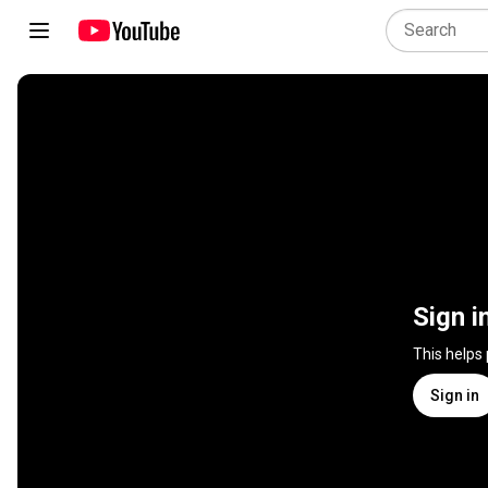
Sign i
This helps
Sign in