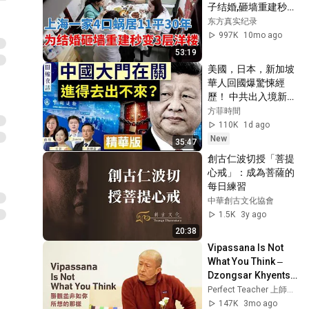
子结婚,砸墙重建秒变
三层小洋楼,看呆了！
东方真实纪录
#梦想改造家 第六季 
997K
10mo ago
S06EP02
53:19
美國，日本，新加坡
華人回國爆驚悚經
歷！ 中共出入境新規
已經開始實行？【圍
方菲時間
爐夜話精華版】唐靖
110K
1d ago
遠 Jason 薇羽 方菲
New
35:47
創古仁波切授「菩提
心戒」：成為菩薩的
每日練習
中華創古文化協會
1.5K
3y ago
20:38
Vipassana Is Not 
What You Think ‒ 
Dzongsar Khyentse 
Rinpoche
Perfect Teacher 上師言教
147K
3mo ago