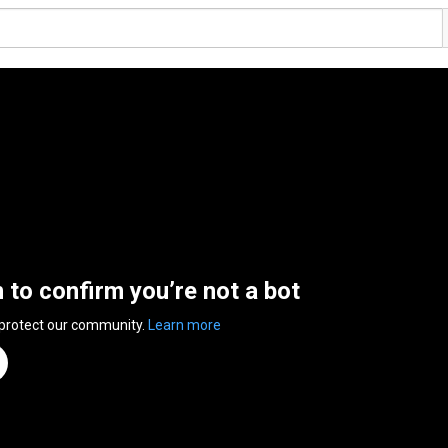
n to confirm you’re not a bot
 protect our community.
Learn more