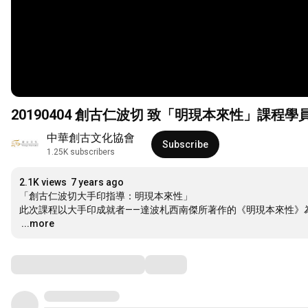
20190404 創古仁波切 致「明現本來性」課程學
中華創古文化協會
Subscribe
1.25K subscribers
2.1K views
7 years ago
「創古仁波切大手印指導：明現本來性」

…
...more
Comments