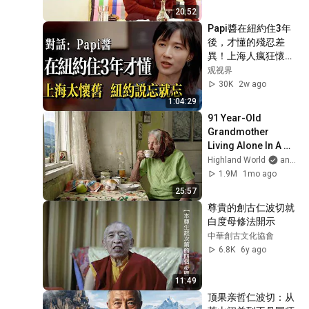
20:52
Papi醬在紐約住3年
後，才懂的殘忍差
異！上海人瘋狂懷
舊，紐約人說
观视界
忘！！！#马家辉 #
30K
2w ago
窦文涛 #papi醬  #陳
1:04:29
丹青 #魯豫 #上海 #
91 Year-Old 
香港  #经济 #文学 #
Grandmother 
窦文涛
Living Alone In A 
Mountain Village 
Highland World
and 2 more
Forgotten By The 
1.9M
1mo ago
World
25:57
尊貴的創古仁波切就
白度母修法開示
中華創古文化協會
6.8K
6y ago
11:49
顶果亲哲仁波切：从