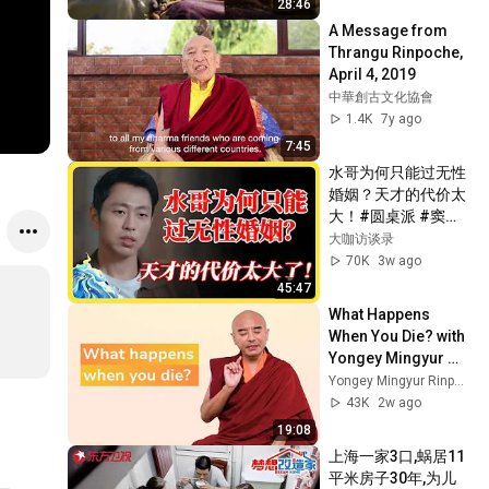
28:46
A Message from 
Thrangu Rinpoche, 
April 4, 2019
中華創古文化協會
1.4K
7y ago
7:45
水哥为何只能过无性
婚姻？天才的代价太
大！#圆桌派 #窦文
涛 #马未都 #梁文道 
大咖访谈录
#马家辉 #圆桌派第
70K
3w ago
八季
45:47
What Happens 
When You Die? with 
Yongey Mingyur 
Rinpoche
Yongey Mingyur Rinpoche
43K
2w ago
19:08
上海一家3口,蜗居11
平米房子30年,为儿