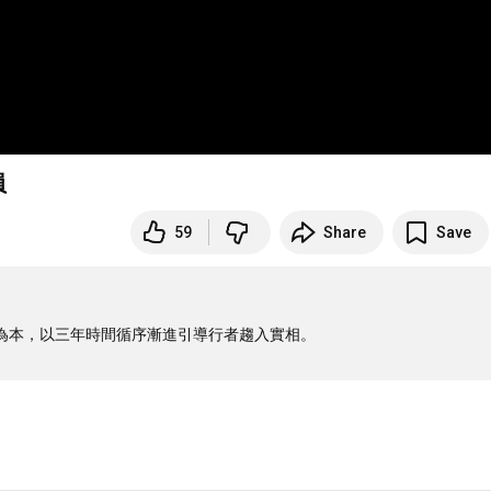
員
59
Share
Save