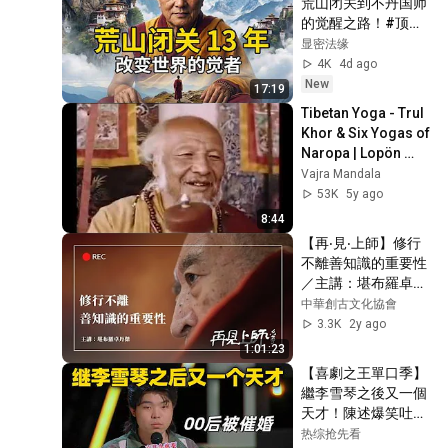
荒山闭关到不丹国师
的觉醒之路！#顶果
亲哲
显密法缘
4K
4d ago
New
17:19
Tibetan Yoga - Trul 
Khor & Six Yogas of 
Naropa | Lopön 
Sonam Sangpo, 
Vajra Mandala
Dudjom Rimpoche 
53K
5y ago
& 16th Karmapa
8:44
【再‧見‧上師】修行
不離善知識的重要性
／主講：堪布羅卓丹
傑
中華創古文化協會
3.3K
2y ago
1:01:23
【喜劇之王單口季】
繼李雪琴之後又一個
天才！陳述爆笑吐槽
00後被催婚，相親和
热综抢先看