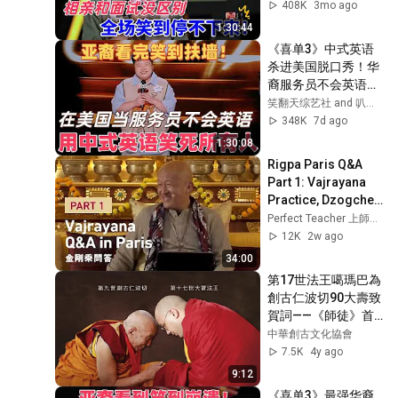
麵試沒區別，全場笑
408K
3mo ago
到停不下來！#喜剧 
1:30:44
#搞笑 
《喜单3》中式英语
#standupcomedy #
杀进美国脱口秀！华
脱口秀
裔服务员不会英语，
靠口音把全场笑疯
笑翻天综艺社 and 叭叭一下
了！#喜剧之王单口
348K
7d ago
季 #脱口秀 #搞笑 #
1:30:08
喜剧 #funny #综艺
Rigpa Paris Q&A 
Part 1: Vajrayana 
Practice, Dzogchen 
and Samaya ‒ 
Perfect Teacher 上師言教
Dzongsar Khyentse 
12K
2w ago
Rinpoche
34:00
第17世法王噶瑪巴為
創古仁波切90大壽致
賀詞——《師徒》首
播
中華創古文化協會
7.5K
4y ago
9:12
《喜单3》最强华裔