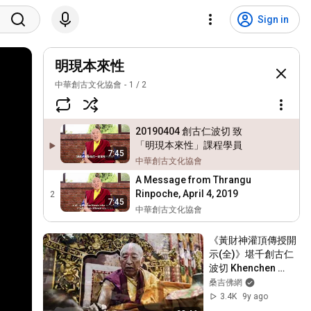
Sign in
明現本來性
中華創古文化協會
1
/
2
20190404 創古仁波切 致
「明現本來性」課程學員
7:45
中華創古文化協會
A Message from Thrangu
Rinpoche, April 4, 2019
2
7:45
中華創古文化協會
《黃財神灌頂傳授開
示(全)》堪千創古仁
波切 Khenchen 
Thrangu Rinpoche 
桑吉佛網
HD
3.4K
9y ago