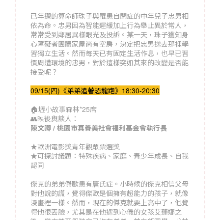
已年邁的算命師珠子與罹患自閉症的中年兒子忠男相
依為命。忠男因為智能遲緩加上行為舉止異於常人，
常常受到鄰居異樣眼光及投訴。某一天，珠子獲知身
心障礙者團體家屋尚有空房，決定把忠男送去那裡學
習獨立生活。然而每天已有固定生活作息，也早已習
慣周遭環境的忠男，對於這樣突如其來的改變是否能
接受呢？
09/15(四)《弟弟追著恐龍跑》18:30-20:30
🏠壢小故事森林*25席
👥映後與談人：
陳文卿 / 桃園市真善美社會福利基金會執行長
★歐洲電影獎青年觀眾票選獎
★可探討議題：特殊疾病、家庭、青少年成長、自我
認同
傑克的弟弟傑歐患有唐氏症。小時候的傑克相信父母
對他說的謊，覺得傑歐是個擁有超能力的孩子，就像
漫畫裡一樣。然而，現在的傑克就要上高中了，他覺
得他很丟臉，尤其是在他遇到心儀的女孩艾蓮娜之