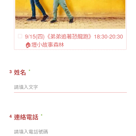
9/15(四)《弟弟追著恐龍跑》18:30-20:30
🏠壢小故事森林
姓名
3
連絡電話
4