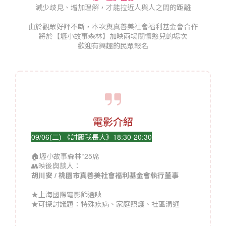
減少歧見、增加理解，才能拉近人與人之間的距離
由於觀眾好評不斷，本次與真善美社會福利基金會合作
將於【壢小故事森林】加映兩場關懷憨兒的場次
歡迎有興趣的民眾報名
電影介紹
09/06(二) 《討厭我長大》18:30-20:30
🏠壢小故事森林*25席
👥映後與談人：
胡川安 / 桃園市真善美社會福利基金會執行董事
★上海國際電影節選映
★可探討議題：特殊疾病、家庭照護、社區溝通