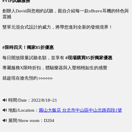
#VIP試聽服務
創辦人David與您相約試聽，親自介紹每一款oBravo耳機的特色與
震撼
雙單元混合式設計的威力，將帶您進到全新的發燒境界！
#限時四天！獨家85折優惠
每日開放限量試聽名額，並享有 
#現場購買85折獨家優惠
專屬服務X限時折扣，體驗樂器與人聲栩栩如生的感覺
就趁現在搶先預約 ▹▹▹▹▹▹
🔊 
時間/Date：2022/8/18~21
🔊 地點/Location：
圓山大飯店 台北市中山區中山北路四段1號
🔊 展間/Show room：D204