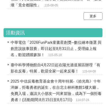
壞「竟全都陽性」
115-08-05
更多
活動資訊
中華電信「2026FunPark童書星創獎─數位繪本徵選 與
創意說故事競賽」即日起至8月31日止，受理線上報
名，歡迎踴躍參加！
115-05-18
臺中科學博物館自4月22日起在陽光過道展區辦理「有
影在反毒」特展，歡迎全家一起來反毒！
115-04-09
2025 中信反毒教育基金會十周年特展-《拾光島》十年
淬鍊，拒毒勇者的誕生，在台北士林科教館1樓大廳，
免費入場，邀請大小朋友一同來冒險，成為下一個拒毒
勇者！(活動期間:8月15日至8月17日)
114-07-24