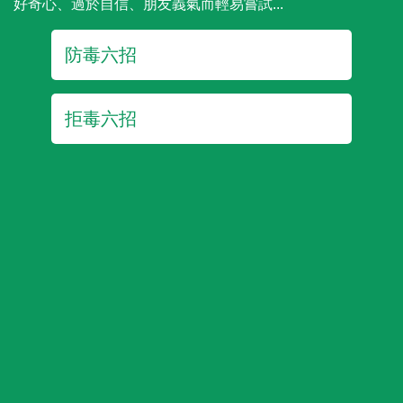
好奇心、過於自信、朋友義氣而輕易嘗試...
防毒六招
拒毒六招