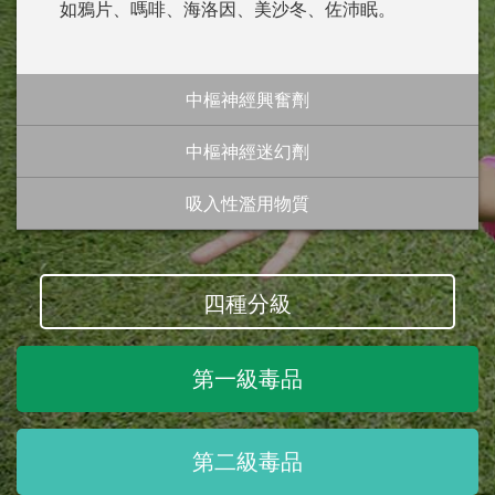
如鴉片、嗎啡、海洛因、美沙冬、佐沛眠。
中樞神經興奮劑
中樞神經迷幻劑
吸入性濫用物質
四種分級
第一級毒品
第二級毒品