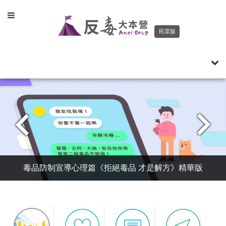
Toggle
navigation
民眾版
Togg
navi
毒品防制宣導思辨篇《刑影不離》精華版