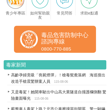
青少年專區
如何幫助親
常見問答
求助e點通
友
毒品危害防制中心
諮詢專線
0800-770-885
毒家新聞
高齡孕婦竟吸「喪屍煙彈」！槍毒鴛鴦落網 海巡搜出
改造手槍震驚辦案人員
115-08-06
又是毒駕！她開車駛出中山高大業隧道自撞護欄側翻 驚
險畫面曝光
115-08-06
載整車人毒駕上路？北市公車擦撞當街開罵 警一驗嚇