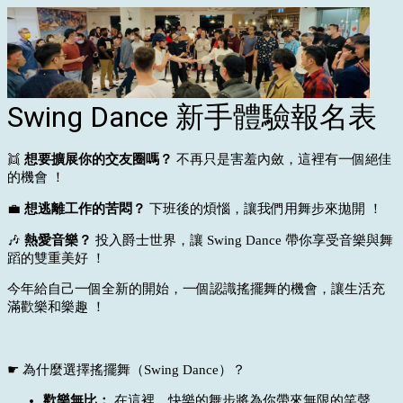
Swing Dance 新手體驗報名表
👯
想要擴展你的交友圈嗎？
不再只是害羞內斂，這裡有一個絕佳
的機會 ！
💼
想逃離工作的苦悶？
下班後的煩惱，讓我們用舞步來拋開 ！
🎶
熱愛音樂？
投入爵士世界，讓 Swing Dance 帶你享受音樂與舞
蹈的雙重美好 ！
今年給自己一個全新的開始，一個認識搖擺舞的機會，讓生活充
滿歡樂和樂趣 ！
☛ 為什麼選擇搖擺舞（Swing Dance）？
歡樂無比：
在這裡，快樂的舞步將為你帶來無限的笑聲