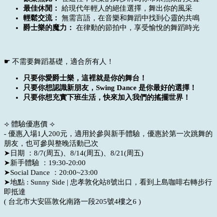
最佳休閒：
給現代年輕人的絕佳選擇，舞出你的風采
輕鬆交流：
無需言語，在音樂和舞蹈中找到心靈的共鳴
爵士樂的魔力：
在律動的節拍中，享受愉悅的舞蹈時光
☛ 不需要舞蹈基礎，適合所有人！
只要你愛爵士樂，這裡就是你的舞台！
只要你想認識新朋友，Swing Dance 是你最好的選擇！
只要你想充實下班生活，快來加入我們的搖擺世界！
⟢
體驗優惠價
⟢
- 優惠入場1人200元，適用於參與新手體驗，優惠於第一次跳舞的
朋友，也可參與整晚活動已次
➤日期 ：8
/7(周五)
、8/14(周五)
、8/21(周五)
➤新手體驗 ：19:30-20:00
➤Social Dance ：20:00~23:00
➤地點 : Sunny Side |
忠孝敦化站8號出口，看到上島咖啡右轉步行
即抵達
(
台北市大安區敦化南路一段205號4樓之6 
)