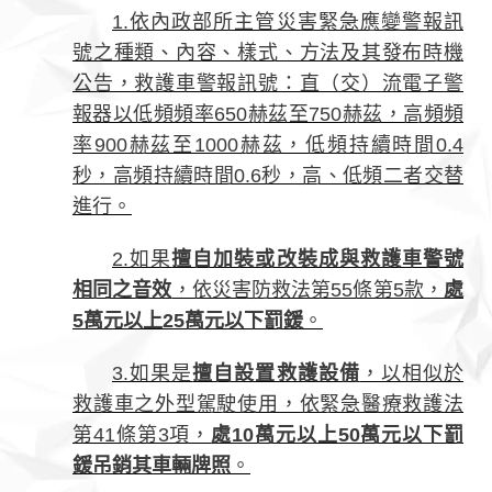
1.依內政部所主管災害緊急應變警報訊
號之種類、內容、樣式、方法及其發布時機
公告，救護車警報訊號：直（交）流電子警
報器以低頻頻率650赫茲至750赫茲，高頻頻
率900赫茲至1000赫茲，低頻持續時間0.4
秒，高頻持續時間0.6秒，高、低頻二者交替
進行。
2.如果
擅自加裝或改裝成與救護車警號
相同之音效
，依災害防救法第55條第5款，
處
5萬元以上25萬元以下罰鍰
。
3.如果是
擅自設置救護設備
，以相似於
救護車之外型駕駛使用，依緊急醫療救護法
第41條第3項，
處10萬元以上50萬元以下罰
鍰吊銷其車輛牌照
。