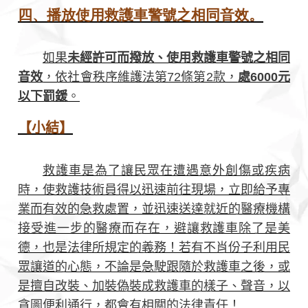
四、播放使用救護車警號之相同音效。
如果
未經許可而撥放、使用救護車警號之相同
音效
，依社會秩序維護法第72條第2款，
處6000元
以下罰鍰
。
【小結】
救護車是為了讓民眾在遭遇意外創傷或疾病
時，使救護技術員得以迅速前往現場，立即給予專
業而有效的急救處置，並迅速送達就近的醫療機構
接受進一步的醫療而存在，避讓救護車除了是美
德，也是法律所規定的義務！若有不肖份子利用民
眾讓道的心態，不論是急駛跟隨於救護車之後，或
是擅自改裝、加裝偽裝成救護車的樣子、聲音，以
貪圖便利通行，都會有相關的法律責任！