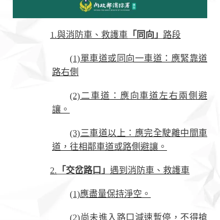
1.與消防車、救護車
「同向」
路段
(1)單車道或同向一車道：應緊靠道
路右側
(2)二車道：應向車道左右兩側避
讓。
(3)三車道以上：應完全駛離中間車
道，往相鄰車道或路側避讓。
2.
「交岔路口」
遇到消防車、救護車
(1)應盡量保持淨空。
(2)尚未進入路口減速暫停，不得搶