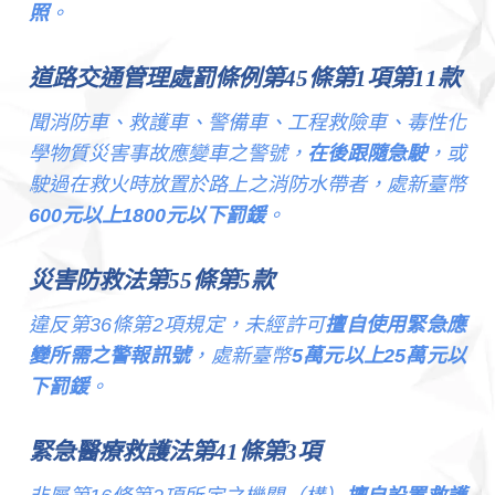
照
。
道路交通管理處罰條例第45條第1項第11款
聞消防車、救護車、警備車、工程救險車、毒性化
學物質災害事故應變車之警號，
在後跟隨急駛
，或
駛過在救火時放置於路上之消防水帶者，處新臺幣
600元以上1800元以下罰鍰
。
災害防救法第55條第5款
違反第36條第2項規定，未經許可
擅自使用緊急應
變所需之警報訊號
，處新臺幣
5萬元以上25萬元以
下罰鍰
。
緊急醫療救護法第41條第3項