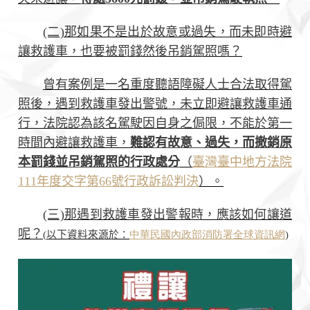
(二)那如果不是出於故意或過失，而未即時避
讓救護車，也要被罰錢然後吊銷駕照嗎？
曾有案例是一名重度聽語障礙人士合法取得駕
照後，遇到救護車發出警號，未立即避讓救護車通
行，法院認為該名駕駛因自身之侷限，不能於第一
時間內避讓救護車，
難認有故意、過失，而撤銷原
本罰錢並吊銷駕照的行政處分
（
臺灣臺中地方法院
111年度交字第66號行政訴訟判決
）。
(三)那遇到救護車發出警報時，應該如何讓道
呢？
(
以下資料來源於：
中華民國內政部消防署全球資訊網
)