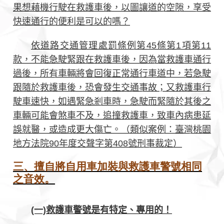
果想藉機行駛在救護車後，以圖讓道的空隙，享受
快速通行的便利是可以的嗎？
依道路交通管理處罰條例第45條第1項第11
款，不能急駛緊跟在救護車後，因為當救護車通行
過後，所有車輛將會回復正常通行車道中，若急駛
跟隨於救護車後，恐會發生交通事故；又救護車行
駛車速快，如遇緊急剎車時，急駛而緊隨於其後之
車輛可能會煞車不及，追撞救護車，致車內病患延
誤就醫，或造成更大傷亡。（類似案例：臺灣桃園
地方法院90年度交聲字第408號刑事裁定）
三、擅自將自用車加裝與救護車警號相同
之音效。
(一)救護車警號是有特定、專用的！