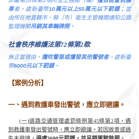
非屬第16條第2項所定之機關（構）
擅自設置救護
車
者，處新臺幣
10萬元以上50萬元以下罰鍰
；並
由所在地直轄市、縣（市）衛生主管機關通知公路
監理機關
吊銷其車輛牌照
。
社會秩序維護法第72條第2款
無正當理由，
擅吹警笛或擅發其他警號者
，處新臺
幣
6000元以下罰鍰
。
【案例分析】
一、遇到救護車發出警號，應立即避讓。
(一)道路交通管理處罰條例第45條第2項，遇
到救護車發出警號時，應立即避讓。若因故意或過
失未避讓，
得處3600元罰鍰，並吊銷駕駛執照
。