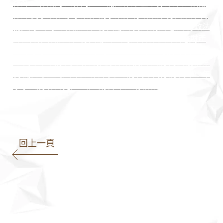
律師 法律諮詢 法律問題 王瀚誼律師 莊曜隸律師 魏韻儒
律師 民事案件 家事案件 刑事案件 行政案件 勞資案件 商
務契約 公司法 保險法 證券交易法 民法 刑法 憲法 行政法
課程合作 保險法 證券交易法 公司法 著作權法 智慧財產
法 家事事件法 票據法 專利法 法律顧問 契約撰寫 高雄捷
運 高雄市政府 高雄律師推薦 詐欺 投資 法院 判決 勝訴案
例 開庭 偵查 檢察官 法官 高雄地院 高雄高分院 高雄少年
家事法院 律師見證 公證 朋友 不還錢 訴訟
回上一頁