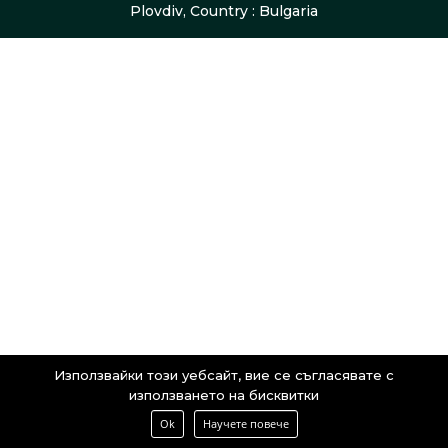
Plovdiv, Country : Bulgaria
Използвайки този уебсайт, вие се съгласявате с
използването на бисквитки
Ok
Научете повече