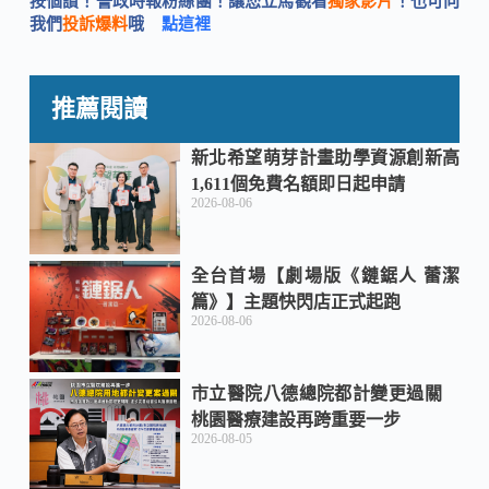
按個讚！警政時報粉絲團！讓您立馬觀看
獨家影片
！也可向
e
e
h
我們
投訴爆料
哦
點這裡
b
a
推薦閱讀
o
t
新北希望萌芽計畫助學資源創新高
1,611個免費名額即日起申請
2026-08-06
o
全台首場【劇場版《鏈鋸人 蕾潔
k
篇》】主題快閃店正式起跑
2026-08-06
市立醫院八德總院都計變更過關
桃園醫療建設再跨重要一步
2026-08-05