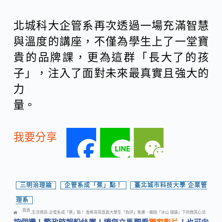
北城科大企管系再次透過一場充滿智慧
與溫度的講座，不僅為學生上了一堂寶
貴的品牌課，更為這群「長大了的孩
子」，注入了面對未來最真實且強大的
力
量。
我要分享
F
L
W
a
i
e
三明治理論
,
企管系成「蕉」點！
,
臺北城市科技大學 企業管
理系
c
n
C
首頁
生活資訊
企管系成「蕉」點！ 香蕉哥哥直面大學生「負評」焦慮、親授「冰山 理論」下的微笑心法
-
-