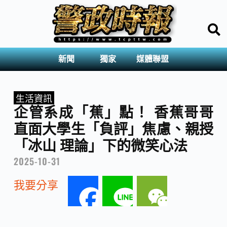
新聞
獨家
媒體聯盟
生活資訊
企管系成「蕉」點！ 香蕉哥哥
直面大學生「負評」焦慮、親授
「冰山 理論」下的微笑心法
2025-10-31
我要分享
F
L
W
a
i
e