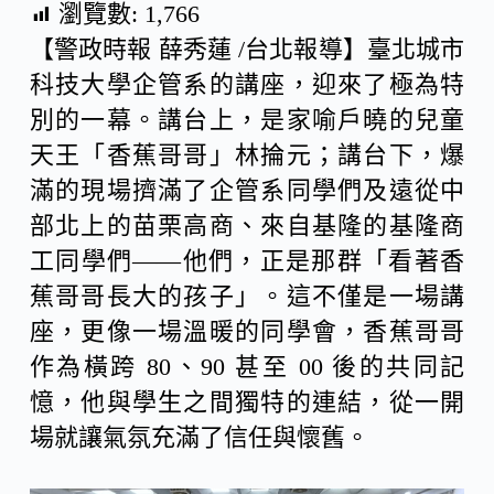
瀏覽數:
1,766
【警政時報 薛秀蓮 /台北報導】臺北城市
c
n
C
科技大學企管系的講座，迎來了極為特
別的一幕。講台上，是家喻戶曉的兒童
e
e
h
天王「香蕉哥哥」林掄元；講台下，爆
滿的現場擠滿了企管系同學們及遠從中
b
a
部北上的苗栗高商、來自基隆的基隆商
o
t
工同學們——他們，正是那群「看著香
蕉哥哥長大的孩子」。這不僅是一場講
o
座，更像一場溫暖的同學會，香蕉哥哥
作為橫跨 80、90 甚至 00 後的共同記
k
憶，他與學生之間獨特的連結，從一開
場就讓氣氛充滿了信任與懷舊。