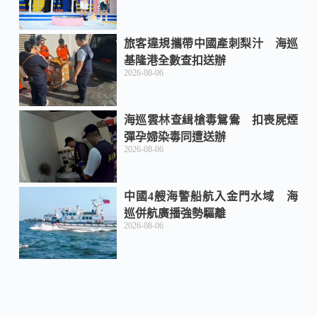
旅客違規攜帶中國產刺梨汁 海巡
基隆港全數查扣送辦
2026-08-06
海巡雲林查緝槍毒鴛鴦 扣喪屍煙
彈孕婦染毒同遭送辦
2026-08-06
中國4艘海警船航入金門水域 海
巡併航廣播強勢驅離
2026-08-06