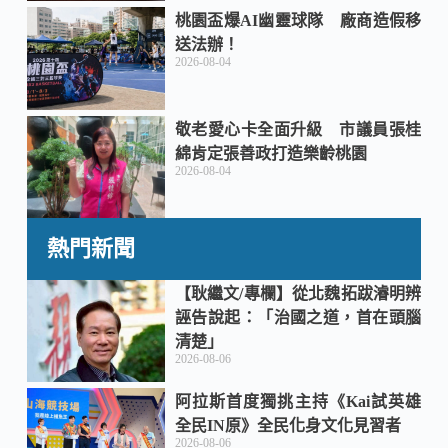
桃園盃爆AI幽靈球隊 廠商造假移
送法辦！
2026-08-04
敬老愛心卡全面升級 市議員張桂
綿肯定張善政打造樂齡桃園
2026-08-04
熱門新聞
【耿繼文/專欄】從北魏拓跋濬明辨
誣告說起：「治國之道，首在頭腦
清楚」
2026-08-06
阿拉斯首度獨挑主持《Kai試英雄
全民IN原》全民化身文化見習者
2026-08-06