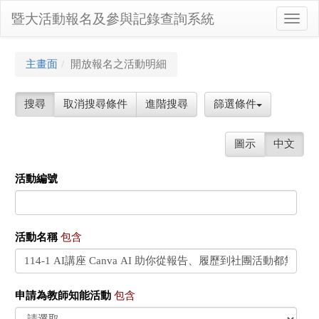
暨大活動報名及參與記錄查詢系統
Toggl
navig
主畫面
開放報名之活動明細
搜尋
取消搜尋條件
進階搜尋
篩選條件
圖示
中文
活動編號
活動名稱
包含
申請為教師知能活動
包含