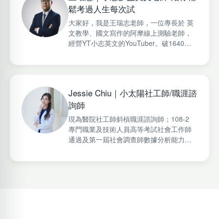
鬆考過人生每次試
大家好，我是王瑞志老師，一位專長於 英
文教學、國文寫作的阿摩線上測驗老師，
經營YT小志英文的YouTuber。破1640人
購買阿摩國營郵局英文線上課，多益破300
人線上購買的里程碑。分享新多益英文、
國考英文的相關內容，希望陪伴每一位學
習者找到自信與方向。
Jessie Chiu｜小太陽社工師/職涯諮
詢師
現為醫院社工師斜槓職涯諮詢師；108-2
專門職業及技術人員高等考試社會工作師
通過及第一屆社會調查師數據分析能力認
證量化認證通過；「小太陽社工師」自媒
體品牌創辦人，Podcast「Little Sun
Chatroom小太陽聊心室」、
Facebook「Little Sun Diary 小太陽社工
師」、Instagram「Jessie小太陽社工師」