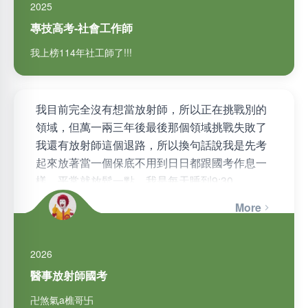
2025
專技高考-社會工作師
我上榜114年社工師了!!!
我目前完全沒有想當放射師，所以正在挑戰別的
領域，但萬一兩三年後最後那個領域挑戰失敗了
我還有放射師這個退路，所以換句話說我是先考
起來放著當一個保底不用到日日都跟國考作息一
樣，平常就放鬆一點，我是每天睡到9:30、
9:40，起床簡單洗漱、吃早餐…
More
2026
醫事放射師國考
卍煞氣a樵哥卐