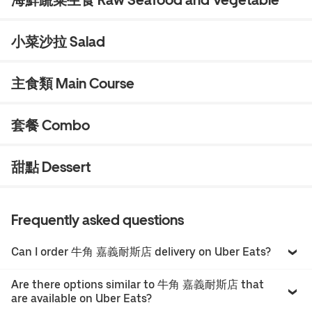
海鮮蔬菜生食 Raw Seafood and Vegetable
小菜沙拉 Salad
主食類 Main Course
套餐 Combo
甜點 Dessert
Frequently asked questions
Can I order 牛角 嘉義耐斯店 delivery on Uber Eats?
Are there options similar to 牛角 嘉義耐斯店 that
are available on Uber Eats?