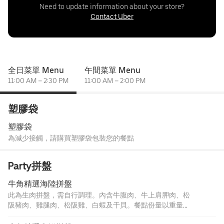
Need to update information about your store?
Contact Uber
全日菜單 Menu
午間菜單 Menu
11:00 AM – 2:30 PM
11:00 AM – 2:00 PM
塑膠袋
塑膠袋
為減少接觸，請購買塑膠袋包裝您的餐點
Party拼盤
牛角精選海陸拼盤
此為生肉拼盤，需自行調理。內含牛腹肉、牛上肩胛肉、松
阪豬肉、雞腿肉、松阪雞、白蝦及干貝。餐點份量以重量為
主，肉片片數會因重量而有所改變。部分餐點含有麻油、白