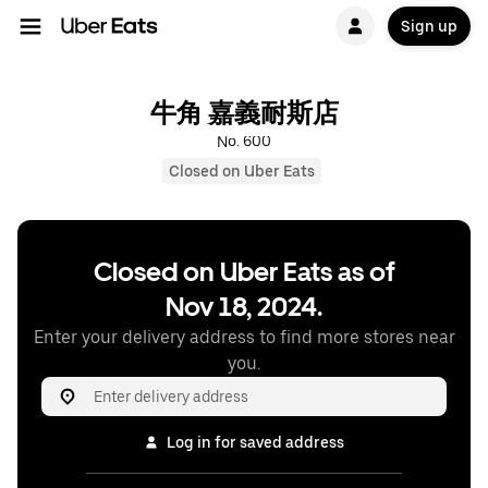
Sign up
牛角 嘉義耐斯店
No. 600
Closed on Uber Eats
Closed on Uber Eats as of
Nov 18, 2024.
Enter your delivery address to find more stores near
you.
Log in for saved address