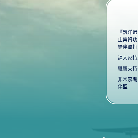
『飄洋過
止集資功
給伴盟打
請大家持
繼續支持
非常感謝
伴盟