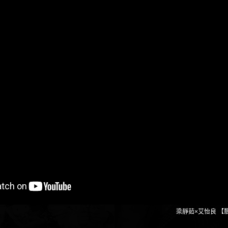
梁靜茹×艾怡良 【