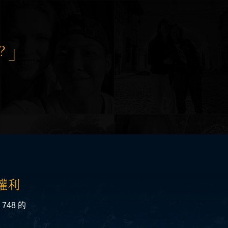
？
權利
48 的