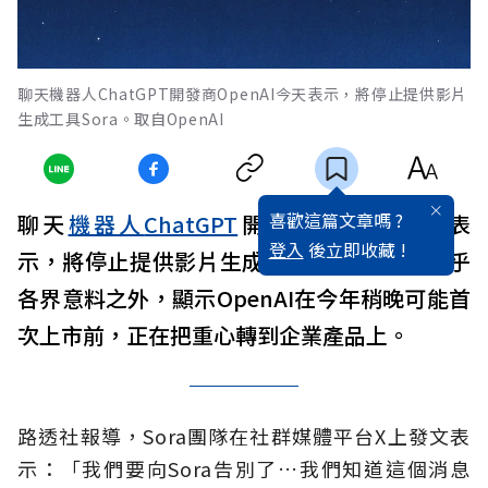
聊天機器人ChatGPT開發商OpenAI今天表示，將停止提供影片
生成工具Sora。取自OpenAI
喜歡這篇文章嗎 ?
聊天
機器人
ChatGPT
開發商
OpenAI
今天表
登入
後立即收藏 !
示，將停止提供影片生成工具Sora，此舉出乎
各界意料之外，顯示OpenAI在今年稍晚可能首
次上市前，正在把重心轉到企業產品上。
路透社報導，Sora團隊在社群媒體平台X上發文表
示：「我們要向Sora告別了…我們知道這個消息