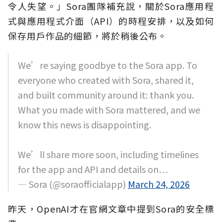
令人失望。」Sora團隊補充說，關於Sora應用程
式與應用程式介面（API）的時程安排，以及如何
保存用戶作品的細節，將於稍後公布。
We’re saying goodbye to the Sora app. To
everyone who created with Sora, shared it,
and built community around it: thank you.
What you made with Sora mattered, and we
know this news is disappointing.
We’ll share more soon, including timelines
for the app and API and details on…
— Sora (@soraofficialapp)
March 24, 2026
昨天，OpenAI才在官網文章中提到Sora的安全標