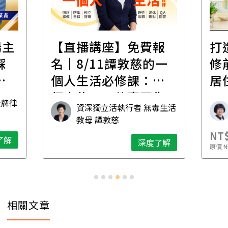
遺
報
打造安心住的家｜裝
財
一
修前必懂！住到老的
產
一
居住規劃全攻略
先
毒生活
林黛羚
NT$2,900
NT
深度了解
了解
原價
NT$5,600
原價
N
相關文章