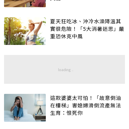
夏天狂吃冰、沖冷水澡降溫其
實很危險！「5大消暑迷思」嚴
重恐休克中風
這款婆婆太可怕！「故意倒油
在樓梯」害媳婦滑倒流產無法
生育：恨死你