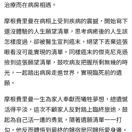
治療而在病房相遇。
摩根費里曼在病榻上受到疾病的震撼，開始寫下
還沒體驗的人生願望清單，思考病癒後的人生該
怎樣度過，卻被醫生宣判癌末，絕望下丟棄這張
眼看沒可能實現的清單。同樣癌末的傑克尼克遜
撿到這張願望清單，鼓吹病友把握所剩無幾的時
光，一起踏出病房走進世界，實現臨死前的遺
願。
摩根費里曼一生為家人奉獻而犧牲夢想，總遺憾
活得平淡，這次不顧家人反對踏上臨終旅途，鼓
起為自己活一遭的勇氣，隨著遺願清單一一打
勾，他反而體悟到最終的歸宿是回歸所愛身邊。