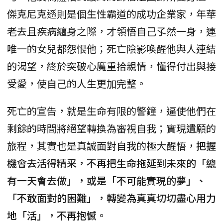
傑克尼克遜則是個生性霸道的成功企業家，年華
老去且疾病纏身之際，才領悟自己孓然一身，連
唯一的女兒都怨恨他；死亡陰影喚醒他與人連結
的渴望，終於突破心魔重拾親情，懂得付出與接
受愛，使自己的人生更加完整。
死亡的宣告，就是生命有限的警鐘，逼使他們在
剩餘的時間將絕望轉換為審視自我；實現遺願的
旅程，其實也是真誠面對自我的極大醒悟，
把握
機會去活得精采，不再把生命拖延到未來的「總
有一天會去做」，或是「不可能實現的夢」、
「不敢面對的困難」，轉變為真真切切盡心用力
地「活」，不再抱憾。