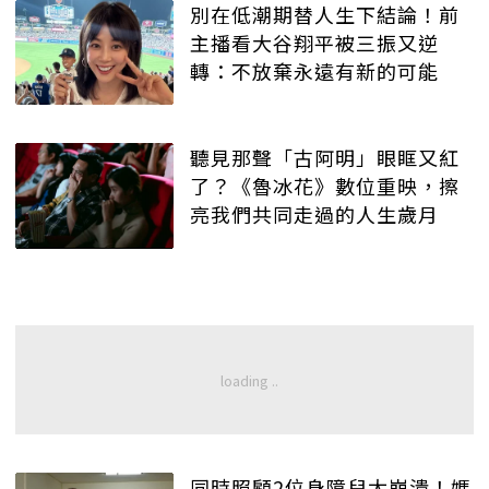
別在低潮期替人生下結論！前
主播看大谷翔平被三振又逆
轉：不放棄永遠有新的可能
聽見那聲「古阿明」眼眶又紅
了？《魯冰花》數位重映，擦
亮我們共同走過的人生歲月
同時照顧2位身障兒太崩潰！媽