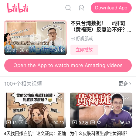
Download App
不只台湾数据！ #肝斑
（黄褐斑）反复治不好？激
光越打皮越薄？皮肤科医师
舒膚肌戒
带你读论文，公开「强身健
体」激光心法，4天找回嫩
立即播放
52
0
07:16
白肌【舒肤肌戒小教室
EP84】 #美白
Open the App to watch more Amazing videos
Open the App to send Danmu and watch videos together
100+个相关视频
更多
App
App
13
0
00:20
9.3万
52
06:43
4天找回嫩白肌！论文证实：正确
为什么皮肤科医生都怕黄褐斑？