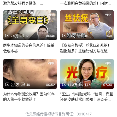
激光帮皮肤强身健体，
一次聊明白黄褐斑的难！内附最
1064+532与胶原蛋白再生、美
全自救指南
白抗老都有关系
App
App
7.9万
17
00:46
6.4万
110
01:48
医生才知道的美白信息差！简单
【皮肤科教授】丝状疣别乱抠！
低成本💰
越抠越多？正确处理方法在这
里！
App
App
2.3万
46
00:52
14.3万
147
07:00
为什么你淡斑没效果？因为90%
“医生，你相信光吗...”信啊，而且
的人第一步就做错了
还是皮肤科常用武器｜消炎美白
祛痘生发，都能用它？
信息网络传播视听节目许可证：0910417