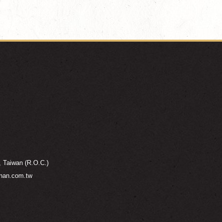
, Taiwan (R.O.C.)
nan.com.tw