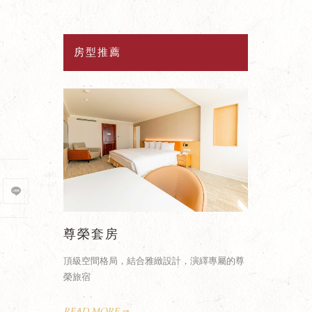
房型推薦
榮套房
高級套房
空間格局，結合雅緻設計，演繹專屬的尊
自在寬敞的客廳與臥室，專屬您的府
宿
光
 MORE
READ MORE