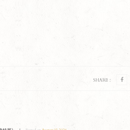
SHARE：
精巧無窗雙人房（1大床）
尊
無窗靜謐空間，簡潔溫馨設計，為您打造舒適
頂級
好眠
榮旅
READ MORE
READ