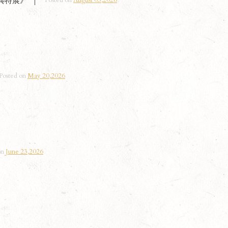
Posted on
August 03,2026
典特展》
Posted on
May 20,2026
on
June 23,2026
歐式自助餐
精
開放式廚房是廚師們華麗的舞台，美味料理新
恬適
鮮現製自由享用，創意美食多元豐富，細細...
品嚐
READ MORE
REA