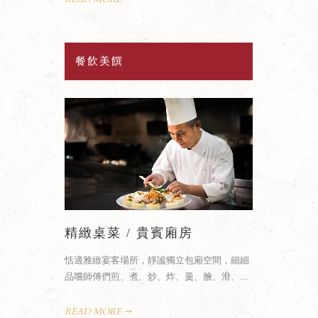
餐飲美饌
緻桌菜 / 貴賓廂房
歐式自助餐
雅緻宴客場所，靜謐獨立包廂空間，細細
開放式廚房是廚師們華麗的舞台，美
師傅們煎、煮、炒、炸、羹、膾、滑、...
鮮現製自由享用，創意美食多元豐富，
D MORE
READ MORE