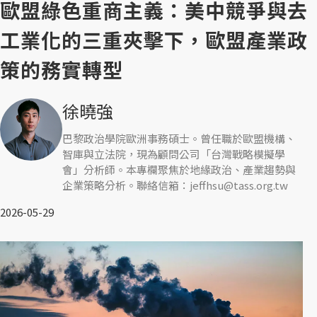
歐盟綠色重商主義：美中競爭與去
工業化的三重夾擊下，歐盟產業政
策的務實轉型
徐曉強
巴黎政治學院歐洲事務碩士。曾任職於歐盟機構、
智庫與立法院，現為顧問公司「台灣戰略模擬學
會」分析師。本專欄聚焦於地緣政治、產業趨勢與
企業策略分析。聯絡信箱：jeffhsu@tass.org.tw
2026-05-29