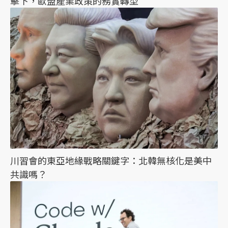
擊下，歐盟產業政策的務實轉型
川習會的東亞地緣戰略關鍵字：北韓無核化是美中
共識嗎？