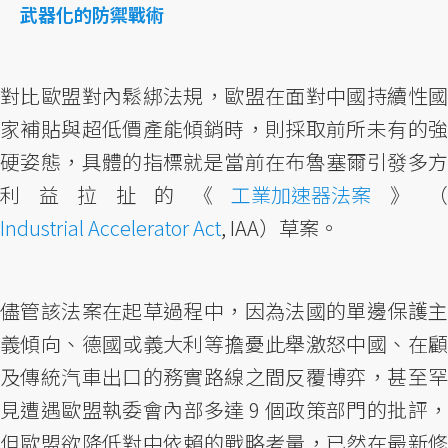
武器化的防禦戰術
對比歐盟對內鬆綁法規，歐盟在面對中國持續性國
家補貼與超低價產能傾銷時，則採取前所未有的強
硬姿態，具體的指標就是當前在布魯塞爾引發多方
利益拉扯的《
工業加速器法案
》（
Industrial Accelerator Act
, IAA）草案。
儘管該法案在起草過程中，因為法國的單邊保護主
義傾向、德國或義大利等擔憂此舉激怒中國、在顧
及傳統汽車出口的務實路線之間反覆博弈，甚至罕
見遭遇歐盟執委會內部多達 9 個政策部門的批評，
但歐盟欲降低對中依賴的戰略考量，已然在最新修