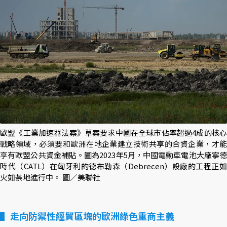
歐盟《工業加速器法案》草案要求中國在全球市佔率超過4成的核心
戰略領域，必須要和歐洲在地企業建立技術共享的合資企業，才能
享有歐盟公共資金補貼。圖為2023年5月，中國電動車電池大廠寧德
時代（CATL）在匈牙利的德布勒森（Debrecen）設廠的工程正如
火如荼地進行中。 圖／美聯社
走向防禦性經貿區塊的歐洲綠色重商主義