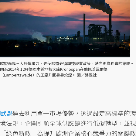
歐盟面臨三大經貿壓力，迫使歐盟必須調整經貿政策，轉向更為務實的策略。
圖為2014年12月德國木質地板大廠Kronospan在蘭佩茨瓦爾德
（Lampertswalde）的工廠升起裊裊炊煙。 圖／路透社
歐盟
過去利用單一市場優勢，透過設定高標準的環
境法規，企圖引領全球供應鏈進行低碳轉型，並視
「綠色新政」為提升歐洲企業核心競爭力的關鍵政