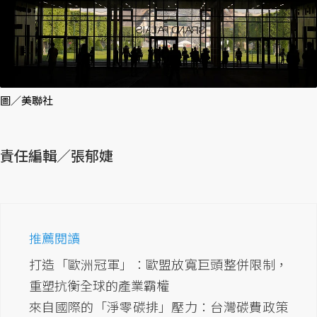
圖／美聯社
責任編輯／張郁婕
推薦閱讀
打造「歐洲冠軍」：歐盟放寬巨頭整併限制，
重塑抗衡全球的產業霸權
來自國際的「淨零碳排」壓力：台灣碳費政策