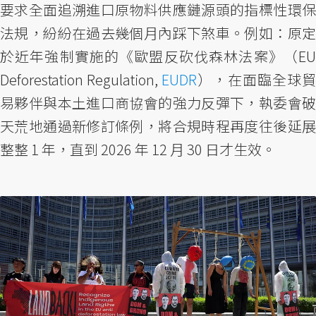
要求全面追溯進口原物料供應鏈源頭的指標性環保
法規，紛紛在過去幾個月內踩下煞車。例如：原定
於近年強制實施的《歐盟反砍伐森林法案》（EU
Deforestation Regulation,
EUDR
），在面臨全球
易夥伴與本土進口商協會的強力反彈下，執委會破
天荒地通過新修訂條例，將合規時程再度往後延展
整整 1 年，直到 2026 年 12 月 30 日才生效。