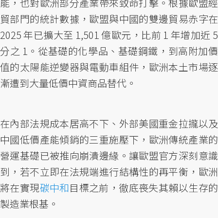
能，也對歐洲部分產業帶來致命打擊。根據歐盟經
貿部門的統計數據，歐盟與中國的雙邊貿易赤字在
2025 年已擴大至 1,501 億歐元，比前 1 年增加近 5
分之 1。從基礎的化學品、基礎鋼鐵，到高附加價
值的太陽能逆變器與電動車組件，歐洲本土市場逐
漸遭到大量低價中資商品替代。
在內部法規成本居高不下、外部美國重金拉攏以及
中國低價產能傾銷的三重施壓下，歐洲傳統產業的
營運基礎已被推向崩潰邊緣。讓歐盟官方深刻意識
到，若不立即在法規端進行結構性的再平衡，歐洲
將在實現
碳中和
目標之前，徹底喪失其賴以生存
製造業根基。