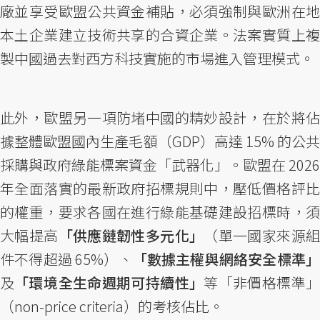
廠並享受歐盟公共資金補貼，必須強制與歐洲在地
本土企業建立技術共享的合資企業。法案實質上複
製中國過去對西方科技實施的市場進入管理模式。
此外，歐盟另一項防堵中國的精妙設計，在於將佔
據整體歐盟國內生產毛額（GDP）高達 15% 的公共
採購與政府綠能標案資金「武器化」。歐盟在 2026
年全面落實的最新政府招標規則中，壓低價格評比
的權重，要求各國在進行綠能基礎建設招標時，須
大幅提高
「供應鏈韌性多元化」
（單一國家來源
件不得超過 65%）、
「數據主權與網絡安全標準
及
「環境全生命週期可持續性」
等「非價格標準
（non-price criteria）的考核佔比。