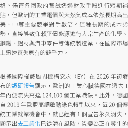
格。儘管各國政府嘗試透過財政手段進行短期補
貼，但歐洲的工業電價與天然氣成本依然長期高出
美、中等主要競爭對手數倍。這種長期的成本劣
勢，直接導致仰賴平價能源進行大宗生產的化學、
鋼鐵、鋁材與汽車零件等傳統製造業，在國際市場
上迅速喪失原有的競爭力。
根據國際權威顧問機構安永（EY）在 2026 年初發
布的
調研報告
顯示，歐洲的工業心臟德國在過去 
年內便流失高達 124,100 個工業職缺。此外，德國
自 2019 年歐盟高調啟動綠色轉型以來，每 20 個傳
統工業就業機會中，就已經有 1 個宣告永久消失，
顯示出
去工業化
已從潛在風險，質變為正在發生