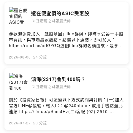
還在便宜價的ASIC受惠股
孫慶龍之財報魔法師
🄴
@歡迎免費加入「飆股基因」line群組，即時享受第一手股
市資訊，與市場贏家觀點。點選以下連結，即可加入：
https://reurl.cc/adGYGQ這個Line群的名稱由來，是參考
慶龍2018年時所出版的第二本著作《12招獨門密技：找出
飆股基因》，自此便沿用這個名稱。
2026-08-06
·
24 分鐘
鴻海(2317)會到400嗎？
孫慶龍之財報魔法師
🄴
關於《投資家日報》可透過以下方式詢問與訂購：(一)加入
官方LINE@帳號，輸入ID：@240htotc，或用手機點選此
連結 https://lin.ee/pShm4Hz(二)客服 (02) 2510-
8888(三)訂購網址：
http://smart.businessweekly.com.tw/Event/investorDa
2026-07-27
·
23 分鐘
ily/