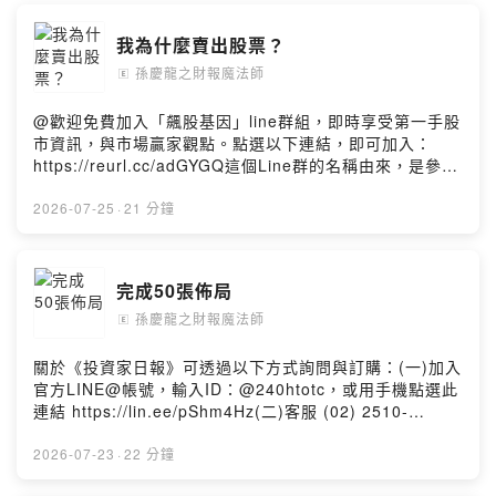
我為什麼賣出股票？
孫慶龍之財報魔法師
🄴
@歡迎免費加入「飆股基因」line群組，即時享受第一手股
市資訊，與市場贏家觀點。點選以下連結，即可加入：
https://reurl.cc/adGYGQ這個Line群的名稱由來，是參考
慶龍2018年時所出版的第二本著作《12招獨門密技：找出
飆股基因》，自此便沿用這個名稱。
2026-07-25
·
21 分鐘
完成50張佈局
孫慶龍之財報魔法師
🄴
關於《投資家日報》可透過以下方式詢問與訂購：(一)加入
官方LINE@帳號，輸入ID：@240htotc，或用手機點選此
連結 https://lin.ee/pShm4Hz(二)客服 (02) 2510-
8888(三)訂購網址：
http://smart.businessweekly.com.tw/Event/investorDa
2026-07-23
·
22 分鐘
ily/