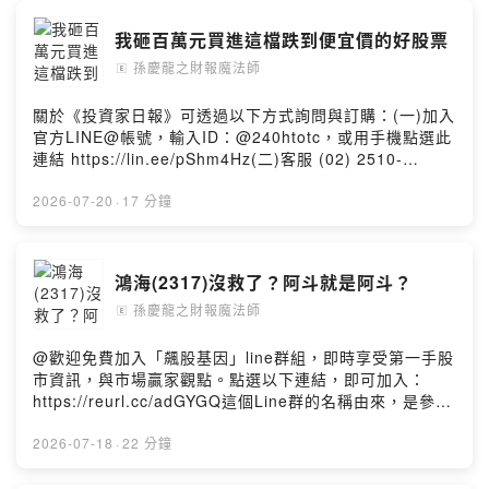
我砸百萬元買進這檔跌到便宜價的好股票
孫慶龍之財報魔法師
🄴
關於《投資家日報》可透過以下方式詢問與訂購：(一)加入
官方LINE@帳號，輸入ID：@240htotc，或用手機點選此
連結 https://lin.ee/pShm4Hz(二)客服 (02) 2510-
8888(三)訂購網址：
http://smart.businessweekly.com.tw/Event/investorDa
2026-07-20
·
17 分鐘
ily/
鴻海(2317)沒救了？阿斗就是阿斗？
孫慶龍之財報魔法師
🄴
@歡迎免費加入「飆股基因」line群組，即時享受第一手股
市資訊，與市場贏家觀點。點選以下連結，即可加入：
https://reurl.cc/adGYGQ這個Line群的名稱由來，是參考
慶龍2018年時所出版的第二本著作《12招獨門密技：找出
飆股基因》，自此便沿用這個名稱。
2026-07-18
·
22 分鐘