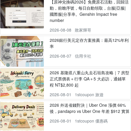
【原神兌換碼2026】免費原石活動，回歸活
動，前瞻序號，每日自動領取，台服|亞服|
國際服|分享串。Genshin Impact free
number
2026-08-08
敗家輝哥
2026銀行美元定存方案推薦：最高12%年利
率
2026-08-07
信用卡社
2026 基隆搭八重山丸去石垣島攻略｜7 房型
正式票價表＋行李 QA＋5 大必訪，通鋪單
程 NT$2,800 起
2026-08-01
1stcoupon 旅遊
2026 外送省錢對決｜Uber One 漲價 66%
後，pandapro vs Uber One 年差 $912 實算
2026-08-01
1stcoupon 優惠碼