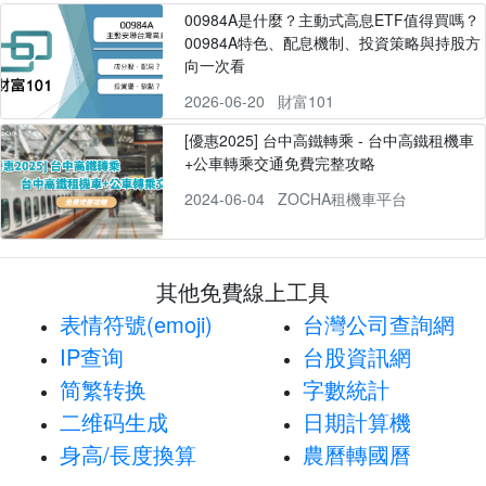
00984A是什麼？主動式高息ETF值得買嗎？
00984A特色、配息機制、投資策略與持股方
向一次看
2026-06-20
財富101
[優惠2025] 台中高鐵轉乘 - 台中高鐵租機車
+公車轉乘交通免費完整攻略
2024-06-04
ZOCHA租機車平台
其他免費線上工具
表情符號(emoji)
台灣公司查詢網
IP查询
台股資訊網
简繁转换
字數統計
二维码生成
日期計算機
身高/長度換算
農曆轉國曆