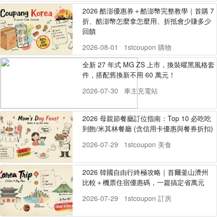
2026 酷澎優惠券＋酷澎幣完整教學｜首購 7
折、酷澎幣怎麼拿怎麼用、折抵會少賺多少
回饋
2026-08-01
1stcoupon 購物
全新 27 年式 MG ZS 上市，換裝曜黑風格套
件，搭配舊換新不用 60 萬元！
2026-07-30
車主充電站
2026 母親節餐廳訂位指南：Top 10 必吃吃
到飽/米其林餐廳 (含信用卡優惠與餐券折扣)
2026-07-29
1stcoupon 美食
2026 韓國自由行終極攻略｜首爾釜山濟州
比較＋機票住宿優惠碼，一篇搞定省萬元
2026-07-29
1stcoupon 訂房