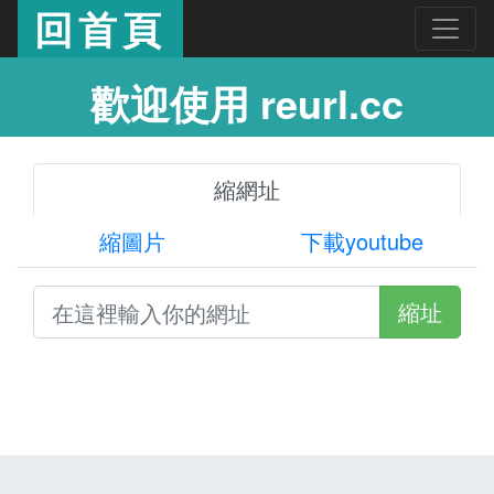
回首頁
歡迎使用 reurl.cc
縮網址
縮圖片
下載youtube
縮址