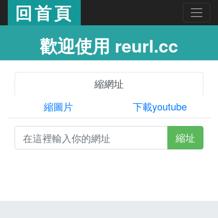
回首頁
歡迎使用 reurl.cc
縮網址
縮圖片
下載youtube
縮址