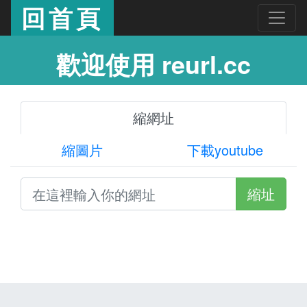
回首頁
歡迎使用 reurl.cc
縮網址
縮圖片
下載youtube
縮址