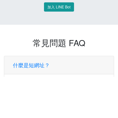
加入 LINE Bot
常見問題 FAQ
什麼是短網址？
短網址是一種將長網址轉換成簡短網址的服
務，讓您可以更方便地分享連結。
使用短網址有什麼好處？