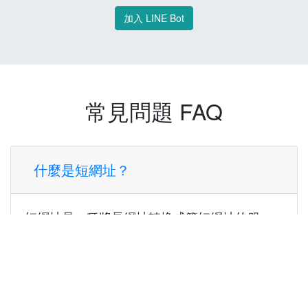
加入 LINE Bot
常見問題 FAQ
什麼是短網址？
短網址是一種將長網址轉換成簡短網址的服
務，讓您可以更方便地分享連結。
使用短網址有什麼好處？