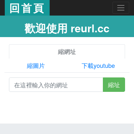
回首頁
歡迎使用 reurl.cc
縮網址
縮圖片
下載youtube
縮址