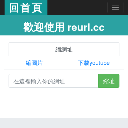
回首頁
歡迎使用 reurl.cc
縮網址
縮圖片
下載youtube
縮址