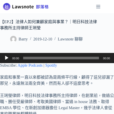
跳
至
主
要
【EP.2】法律人如何兼顧家庭與事業？｜明日科技法律
內
事務所主持律師王琍瑩
容
Barry
2019-12-10
Lawsnote 聊聊
音
00:00
00:00
訊
Subscribe:
Apple Podcasts
|
Spotify
播
放
家庭和事業一直以來都被認為是兩條平行線，顧得了這兒卻漏了
器
那兒，永遠無法兩全齊美，然而有人卻不這麼思考。
王琍瑩律師，明日科技法律事務所主持律師，在創業前，做過公
職、勝任受雇律師、考取美國律師、當過 in house 法務、取得
EMBA 學位、在新創加速器擔任 Legal Master，幾乎法律人會從
事的職業她都體驗過…