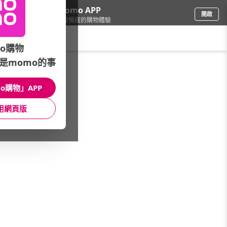
下載momo APP
開啟
給你3倍流暢度的購物體驗
請輸入搜尋關鍵字
o購物
是momo的事
手機/相機
/
vivo
/
館長推薦
o購物」APP
館長推薦
月銷量
新上市
價格
評價
用網頁版
很抱歉，沒有篩選到符合條件的商品
您可以調整篩選條件試試看