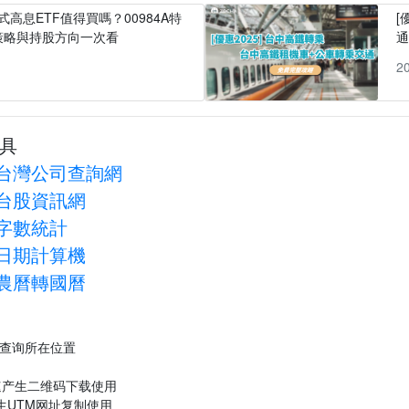
式高息ETF值得買嗎？00984A特
[
策略與持股方向一次看
1
2
具
台灣公司查詢網
台股資訊網
字數統計
日期計算機
農曆轉國曆
P查询所在位置
速产生二维码下载使用
生UTM网址复制使用