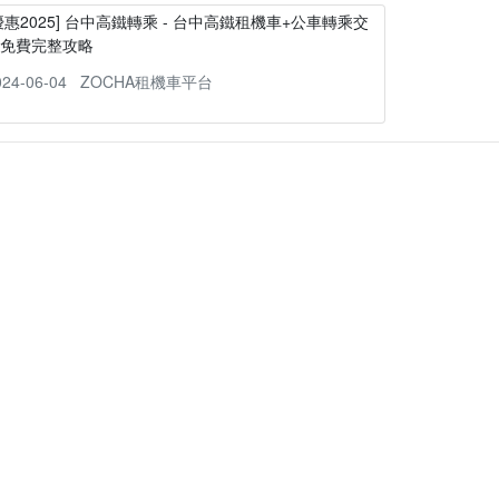
優惠2025] 台中高鐵轉乘 - 台中高鐵租機車+公車轉乘交
通免費完整攻略
024-06-04
ZOCHA租機車平台