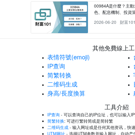
00984A是什麼？主動
色、配息機制、投資
2026-06-20
財富10
其他免費線上工
表情符號(emoji)
IP查询
简繁转换
二维码生成
身高/長度換算
工具介紹
IP查询
- 可以查询自己的IP位址，也可以输入I
简繁转换
: 可进行繁转简或是简转繁
二维码生成
- 输入网址或是任何其他资讯，快
UTM网址
- 选择UTM参数并输入网址，自动产