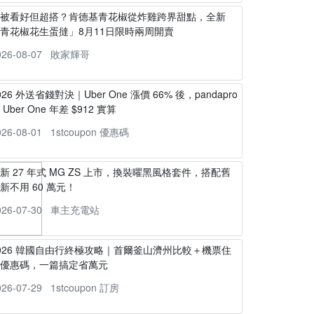
不被看好但超搭？肯德基青花椒從炸雞跨界甜點，全新
青花椒花生蛋撻」8月11日限時兩周開賣
026-08-07
敗家輝哥
026 外送省錢對決｜Uber One 漲價 66% 後，pandapro
s Uber One 年差 $912 實算
026-08-01
1stcoupon 優惠碼
新 27 年式 MG ZS 上市，換裝曜黑風格套件，搭配舊
新不用 60 萬元！
026-07-30
車主充電站
026 韓國自由行終極攻略｜首爾釜山濟州比較＋機票住
宿優惠碼，一篇搞定省萬元
026-07-29
1stcoupon 訂房