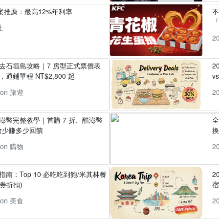
方案推薦：最高12%年利率
「
社
2
丸去石垣島攻略｜7 房型正式票價表
2
通鋪單程 NT$2,800 起
v
pon 旅遊
2
酷澎幣完整教學｜首購 7 折、酷澎幣
全
會少賺多少回饋
換
pon 購物
2
指南：Top 10 必吃吃到飽/米其林餐
2
券折扣)
pon 美食
2