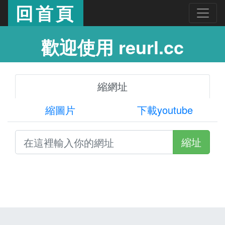
回首頁
歡迎使用 reurl.cc
縮網址
縮圖片
下載youtube
縮址