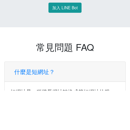
加入 LINE Bot
常見問題 FAQ
什麼是短網址？
短網址是一種將長網址轉換成簡短網址的服
務，讓您可以更方便地分享連結。
使用短網址有什麼好處？