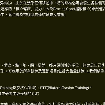
ore(螺旋核心)：由於在幾乎任何移動中，您的脊椎必定會發生各種側
的「核心螺旋」能力，因為Bracing Core(繃緊核心)雖然適
動中，甚至會為神經肌肉連結帶來反效果
肋、骨盆、髖、膝、踝、足等，都有原則性的擺位，無論是自己
則，可應用於所有訓練及運動項目(包括大重量訓練)，我們稱為
ning螺旋核心訓練)、BTT(Bilateral Torsion Training)、
ing)，將會在研習中更仔細的介紹
主軸，會有大量的術科實作，包括重量/肌力訓練、徒手訓練、