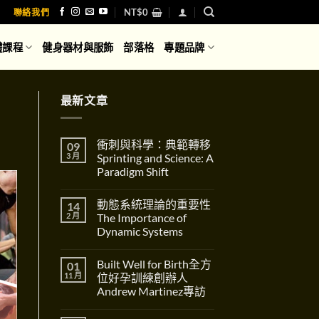
NT$
0
聯絡我們
體課程
健身器材與服飾
部落格
專題品牌
最新文章
衝刺與科學：典範轉移
09
3 月
Sprinting and Science: A
Paradigm Shift
在
尚
〈衝
無
動態系統理論的重要性
14
刺
留
與
言
2 月
The Importance of
科
Dynamic Systems
學：
典
在
尚
範
〈動
無
轉
Built Well for Birth全方
01
態
留
移
系
言
11 月
位好孕訓練創辦人
Sprinting
統
and
Andrew Martinez專訪
理
Science:
論
在
A
尚
的
〈Built
Paradigm
無