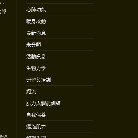
彎、
心肺功能
合舉
暖身啟動
最新消息
未分類
活動訊息
生物力學
研習與培訓
訓
繩流
肌力與體能訓練
自我保養
螺旋肌力
爆發