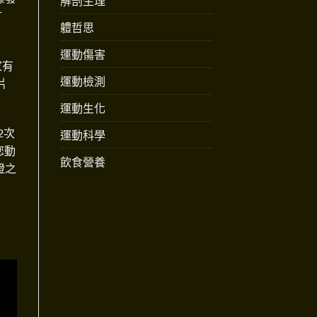
解剖生理
T
軆哲思
運動傷害
家有
運動檢測
片
運動生化
2次
運動科學
您動
飲食營養
證之