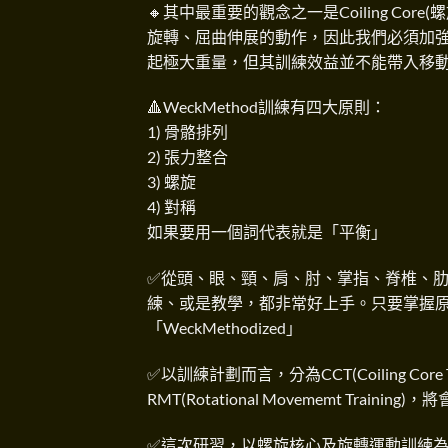
🔸其中最重要的觀念之一是Coiling C
旋轉、屈曲伸展的動作，因此我們必須加強這樣
起極大重量，但其訓練效益並不能帶入移
🔺WeckMethod訓練有四大原則：
1) 骨骼排列
2) 張力整合
3) 螺旋
4) 對稱
如果要用一個詞代表就是「平衡」
✅從頭、眼、頸、肩、肘、掌指、脊椎、
練、或是教學，都非常好上手。只要掌握原
「WeckMethodized」
✅以訓練計劃而言，分為CCT(Coiling Core Trai
RMT(Rotational Movememt Train
✅這次研習，以螺旋核心及旋轉運動訓練為