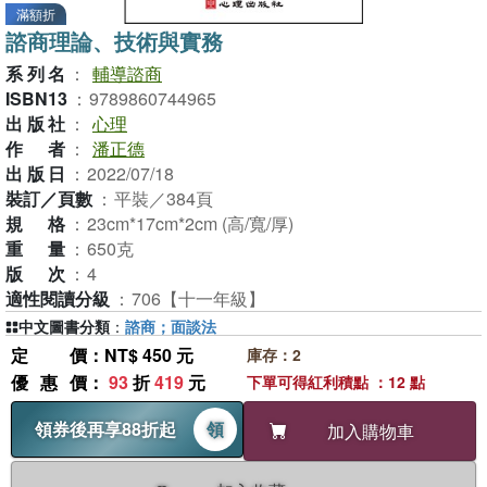
滿額折
諮商理論、技術與實務
系列名
：
輔導諮商
ISBN13
：
9789860744965
出版社
：
心理
作者
：
潘正德
出版日
：
2022/07/18
裝訂／頁數
：
平裝／384頁
規格
：
23cm*17cm*2cm (高/寬/厚)
重量
：
650克
版次
：
4
適性閱讀分級
：
706【十一年級】
中文圖書分類
：
諮商；面談法
定價
：NT$ 450 元
庫存：2
優惠價
：
93
折
419
元
下單可得紅利積點 ：12 點
領券後再享88折起
領
加入購物車