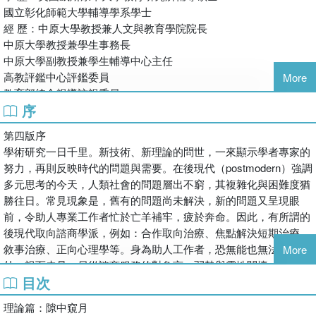
等。從內容來看，本書具備結合傳統與現代諮商理論，反映時代與
國立彰化師範大學輔導學系學士
未來之需要，淬鍊理論與經驗之特色，是研習輔導諮商不可或缺的
經 歷：中原大學教授兼人文與教育學院院長
工具書之一，值得深入瀏覽，細心閱讀，反思自得。
中原大學教授兼學生事務長
中原大學副教授兼學生輔導中心主任
高教評鑑中心評鑑委員
More
教育部統合視導訪視委員
序
《通識教育學刊》總編輯
台灣輔導與諮商學會理監事
第四版序
光武工專學生輔導中心組長、主任
學術研究一日千里。新技術、新理論的問世，一來顯示學者專家的
天主教徐匯中學輔導教師
努力，再則反映時代的問題與需要。在後現代（postmodern）強調
現 任：中原大學榮譽教授
多元思考的今天，人類社會的問題層出不窮，其複雜化與困難度猶
國立臺灣師範大學教育心理與輔導學系兼任教授
勝往日。常見現象是，舊有的問題尚未解決，新的問題又呈現眼
《臺灣諮商心理學報》編輯委員
前，令助人專業工作者忙於亡羊補牢，疲於奔命。因此，有所謂的
國家考試命題委員
後現代取向諮商學派，例如：合作取向治療、焦點解決短期治療、
法務部矯正署輔導專題講座
敘事治療、正向心理學等。身為助人工作者，恐無能也無法置身於
More
輔仁大學自我評鑑指導委員
外，視而未見。另從諮商服務的對象言，弱勢與靈性關懷、上癮行
宇宙光全人關懷機構豐盛生命學園專題講座
目次
為、情緒創傷受害者之心理需求，明顯加劇，且數倍增長。這正是
中華基督教長老會信友堂教牧輔導專題講座
本書第四版修訂的起心動念之緣由。
任教科目：輔導原理與實務、團體輔導、教牧輔導、壓力管理、青
理論篇：隙中窺月