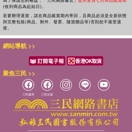
為了保護您的權益，「三民網路書店」
提供會員七日商品鑑賞期
潘正德 謹識於
99-114. (SSCI)
(收到商品為起始日)。
附錄：實用量表
2022夏日台北寓所
Pan, J. D. P., Deng, L.-Y. F., Tsai, S.-L., Sue, I. R., & Jiang, J.-R. K.
參考文獻
若要辦理退貨，請在商品鑑賞期內寄回，且商品必須是全新狀態
(2014). Effectiveness of an enhancement program on Taiwanese
與完整包裝(商品、附件、發票、隨貨贈品等)否則恕不接受退
university students?self-concept. Psychological Reports: Mental &
貨。
Physical Health, 114, 176-184. (SSCI)
Pan, J. D. P., Deng, L.-Y. F., Tsai, S.-L., & Yuan, S. S. J. (2013).
網站導航 >>
Issues of integration in psychological counseling practice from
pastoral counseling perspectives. Journal of Psychology and
Christianity, 32, 146-159. (Psychological Abstracts and Religion
Index One) (PsychINFO)
聚焦三民 >>
Pan, J. D. P., Lee, C. Y., Chang, S. H., & Jiang, J.-R. K. (2012).
Using prayer and scripture in a Christian stress-coping support
group for church attendances: Implications for professionals.
Journal of Pastoral Care and Counseling, 66, 1-13. (Scopus)
三民書局
三民出版
Pan, J. D. P., Fan, A. C., Bhat, C. S., & Chang, S. H. S. (2012).
Associations among self-concept, verbal behaviors, and group
climate early in the group counseling process. Psychological
Reports: Mental & Physical Health, 111, 739-754. (SSCI)
Pan, J. D. P., Deng, L.-Y. F., Fan, A. C., & Yuan, S. S. J. (2012).