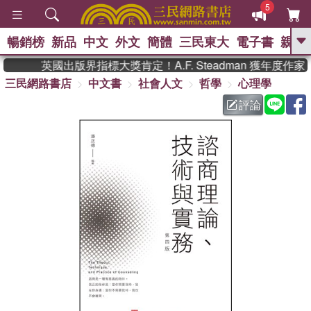
5
暢銷榜
新品
中文
外文
簡體
三民東大
電子書
親子
GO
英國出版界指標大獎肯定！A.F. Steadman 獲年度
三民網路書店
中文書
社會人文
哲學
心理學
、
熱搜：
東野圭吾
高希均教授回憶錄
、
、
、
The Odyssey
父親節
如果歷
評論
、
、
史是一群喵
暑期推薦
國際布克
、
、
獎 臺灣漫遊錄
方念華
台灣的李
、
、
登輝時代
數學女孩：黎曼猜想
偉大的迷走神經