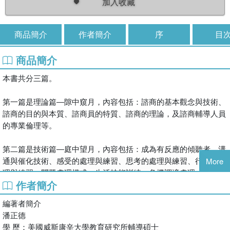
加入收藏
商品簡介
作者簡介
序
目
商品簡介
本書共分三篇。
第一篇是理論篇―隙中窺月，內容包括：諮商的基本觀念與技術、
諮商的目的與本質、諮商員的特質、諮商的理論，及諮商輔導人員
的專業倫理等。
第二篇是技術篇―庭中望月，內容包括：成為有反應的傾聽者、溝
通與催化技術、感受的處理與練習、思考的處理與練習、行動的處
More
理與練習、問題處理模式、生活技能訓練、危機調適處理，及專業
作者簡介
技術的成長與發展等。
編著者簡介
第三篇實務篇―台上玩月，內容包括：抗拒的認識與處理、心理防
潘正德
衛的認識與處理、曖昧訊息的認識與處理，及年長者的心理與輔導
學 歷：美國威斯康辛大學教育研究所輔導碩士