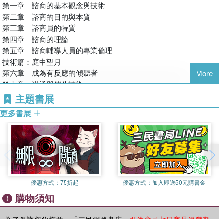
少年發展與輔導、團體動力學
第一章 諮商的基本觀念與技術
本書第四版的修訂，有下列調整與改變：
研究專長：諮商輔導、團體輔導與歷程、焦點短期理論、教牧輔
第二章 諮商的目的與本質
1. 嶄新編輯風格：每一章主題下均增加輔導小語及引言，使全章內
導、哀傷輔導、通識全人教育等
第三章 諮商員的特質
容清晰，提綱挈領易於閱讀，且增加可親性。
學術著作：
第四章 諮商的理論
2. 增刪參考文獻：刪去舊有文獻資料，增加晚近研究成果，使之與
● 期刊論文
第五章 諮商輔導人員的專業倫理
時俱進。
Pan, J. D. P., Deng, L.-Y. F., Tsia, S.-L., Jiang, J.-R. K., & Wang, Y.
技術篇：庭中望月
3. 豐富實務應用：為回應弱勢關懷的需求，在實務篇部分，增加
J. (2016). Qualitative study of a solution-focused training program
第六章 成為有反應的傾聽者
More
「年長者的心理與輔導」篇章以饗讀者。
for Taiwanese military instructors. Psychological Reports, 118,
第七章 溝通與催化技術
626-648. (SSCI)
第八章 感受的處理與練習
主題書展
輔導助人生涯中，要感謝許多貴人相助。他們是：臺灣師大心輔系
Pan, J. D. P., Deng, L.-Y. F., Tsai, S.-L., & Yuan, S. S. J. (2015).
第九章 思考的處理與練習
陳秉華教授與張世華副教授、東華大學諮商與臨床心理學系林繼偉
更多書展
Perspectives of Taiwanese pastoral counselors on the use of
第十章 行動的處理與練習
副教授、高雄師大諮復所夏允中教授、中原大學通識中心蔡秀玲副
Scripture and prayer in the counseling process. Psychological
第十一章 問題處理模式
教授與前輔導中心主任鄧良玉教授等。由於他們在專業上的風格與
Reports, 116, 543-563. (SSCI)
第十二章 生活技能訓練
學養，相互扶持與勛勉，豐富我的輔導知能，開闊我的視野。本書
Pan, J. D. P., Deng, L.-Y. F., Tsai, S.-L., & Yuan, S. S. J. (2015).
第十三章 危機調適處理
第四版的問世，要感謝心理出版社林敬堯總編輯及陳文玲編輯的熱
Using Kollar旧 solution-focused pastoral counseling for bereaved
第十四章 專業技術的成長與發展
心協助及專業提點，本書才得以付印。設計師潘以恩小姐的封面設
clients: The process of empowerment from clients?perception.
實務篇：台上玩月
計，增添本書不少色彩。最後，要特別感謝內人林薇女士，在每篇
Psychological Reports, 116, 127-148. (SSCI)
優惠方式：
75折起
優惠方式：
加入即送50元購書金
第十五章 抗拒的認識與處理
文稿裡都融入她多年學校輔導工作的智慧與心血，她是第一位讀
Pan, J. D. P., Deng, L.-Y. F., Tsai, S.-L., Chen, H.-Y. J., & Yuan, S.
購物須知
第十六章 心理防衛的認識與處理
者，也是品管的終結者。
S. J. (2014). Development and validation of a Christian-based Grief
第十七章 曖昧訊息的認識與處理
Recovery Scale. British Journal of Guidance and Counseling, 42,
第十八章 年長者的心理與輔導