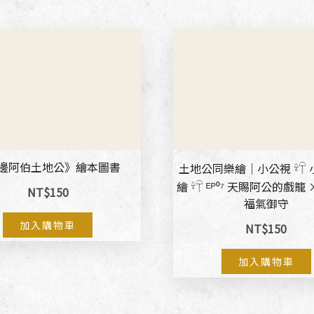
邊阿伯土地公》繪本圖書
土地公同樂繪｜小公視 𓍊𓋼
繪 𓍊𓋼 ᴱᴾ⁰⁷ 天賜阿公的戲籠
NT$
150
福氣御守
加入購物車
NT$
150
加入購物車