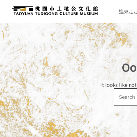
Skip
to
進來走
content
本宮不燒香、不燒紙錢、不添香油 最重要的是——心誠則
桃園市土地公文化館
地公信仰文化為主題的博物館。除了展示桃園市、台灣與
Oo
It looks like no
Search
for: