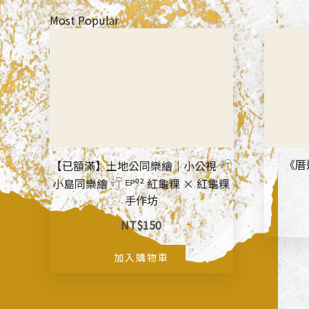
Most Popular
《厝
【已額滿】土地公同樂繪｜小公視 𓍊𓋼
小島同樂繪 𓍊𓋼 ᴱᴾ⁰² 紅龜粿 × 紅龜粿
手作坊
NT$
150
加入購物車