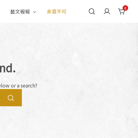
0
藝文報報
非買不可
客語稱為「伯公」。本館成立於2017年2月，是全國第一座以土
公而舉辦的工藝、音樂、民俗表演中的常民藝術美學。
nd.
elow or a search?