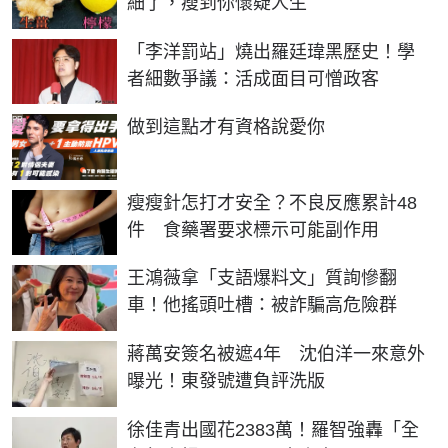
細了，瘦到你懷疑人生
「李洋罰站」燒出羅廷瑋黑歷史！學
者細數爭議：活成面目可憎政客
PR
做到這點才有資格說愛你
瘦瘦針怎打才安全？不良反應累計48
件 食藥署要求標示可能副作用
王鴻薇拿「支語爆料文」質詢慘翻
車！他搖頭吐槽：被詐騙高危險群
蔣萬安簽名被遮4年 沈伯洋一來意外
曝光！東發號遭負評洗版
徐佳青出國花2383萬！羅智強轟「全