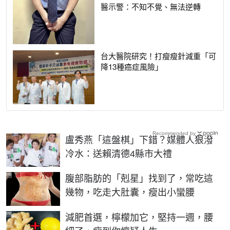
醫示警：不知不覺、無法逆轉
台大醫院研究！打瘦瘦針減重「可
降13種癌症風險」
Recommended by
盧秀燕「這盤棋」下錯？媒體人狠潑
冷水：送賴清德4縣市大禮
PR
腹部脂肪的「剋星」找到了，常吃這
幾物，吃走大肚囊，瘦出小蠻腰
PR
減肥首選，檸檬加它，堅持一週，腰