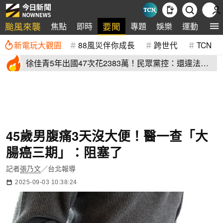
颱風來襲
要聞
焦點
即時
專題
娛樂
運動
全
新電玩大觀園
88風災伴你成長
跨世代
TCN
徐佳青5年出國47次花2383萬！民眾黨控：還違法帶
兒登東沙島
45歲男腹痛3天沒大便！醫一查「大
腸癌三期」：阻塞了
記者
張乃文
／台北報導
2025-09-03 10:38:24