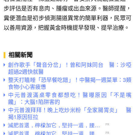
步評估是否有息肉、腫瘤或出血來源。醫師提醒，
糞便潛血是初步偵測腸道異常的簡單利器，民眾可
以善用資源，把握黃金時機提早發現、提早治療。
相關新聞
創作歌手「聲音分岔」！曾和阿妹同台 醫：沙啞
超過2週快就醫
整天打瞌睡「恐早餐吃錯」！中醫揭一週菜單：3類
食物小心害疲憊
中元普渡滿桌零食都想吃！醫曝原因「不是嘴
饞」：大腦1陷阱害的
中元普渡拜拜！晚上吃炒米粉「全家腸胃炎」 醫
揭1原因狂拉