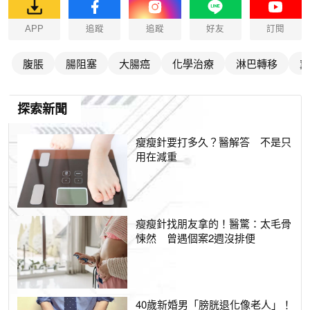
APP
追蹤
追蹤
好友
訂閱
腹脹
腸阻塞
大腸癌
化學治療
淋巴轉移
糞
探索新聞
瘦瘦針要打多久？醫解答 不是只
用在減重
瘦瘦針找朋友拿的！醫驚：太毛骨
悚然 曾遇個案2週沒排便
40歲新婚男「膀胱退化像老人」！