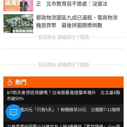
正 北市教育局不懲處：沒違法
郵政物流園區九成已滿租、電商物流
機房齊聚 最後拼圖開標倒數
我是廣告 請繼續往下閱讀
我是廣告 請繼續往下閱讀
熱門
8/7明天會停班停課嗎？白海豚暴風侵襲率飆升 北北基6縣
市破50%
全家拿鐵20元「只有5天」！柳橙綠茶10元 父親節7-11咖啡
買2送2
71歲姜厚任認愛小24歲女友！她3歲確信「累世情緣」小一寫