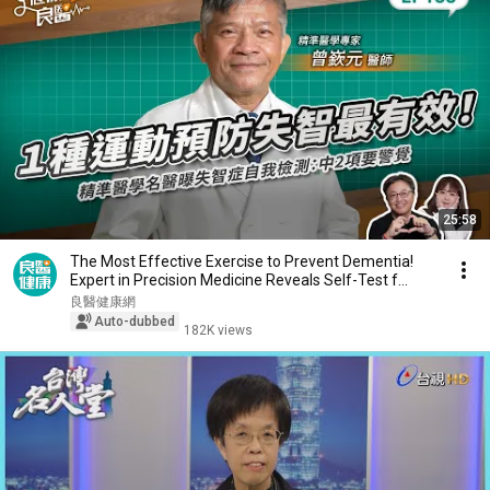
25:58
The Most Effective Exercise to Prevent Dementia!
Expert in Precision Medicine Reveals Self-Test f...
良醫健康網
Auto-dubbed
182K views