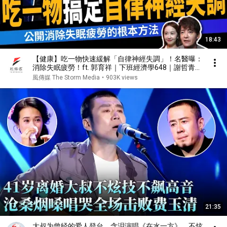
18:43
【健康】吃一物快速緩解「自律神經失調」！名醫曝：
消除失眠疲勞！ft. 郭育祥｜下班經濟學648｜謝哲青、
張珈瑄
風傳媒 The Storm Media
•
903K views
21:35
大叔为曾经的爱人登台，含泪演唱《在水一方》，不炫