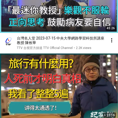
45:26
台灣名人堂 2023-07-15 中央大學網路學習科技所講座
教授 陳攸華
TTV 台視官方頻道 TTV Official Channel
•
2.2K views
1:23:16