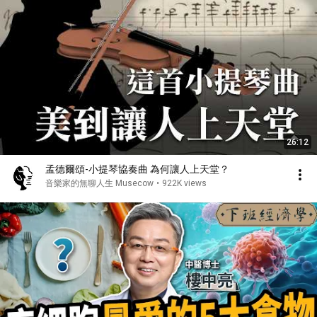
26:12
孟德爾頌-小提琴協奏曲 為何讓人上天堂？
音樂家的無聊人生 Musecow
•
922K views