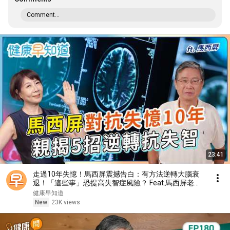
Comment...
23:41
走過10年失憶！馬西屏震撼告白：有方法逆轉大腦衰
退！「這些事」恐提高失智症風險？ Feat.馬西屏老師
｜週五首播｜主持人洪素卿｜【健康早知道】S5EP15.
健康早知道
記憶斷崖
New
23K views