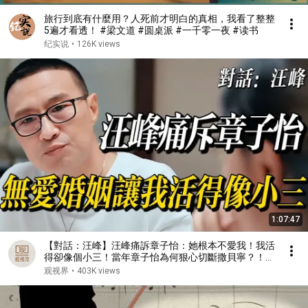
旅行到底有什麼用？人死前才明白的真相，我看了整整
5遍才看透！ #梁文道 #圆桌派 #一千零一夜 #读书
纪实说
•
126K views
1:07:47
【對話：汪峰】汪峰痛訴章子怡：她根本不愛我！我活
得卻像個小三！當年章子怡為何狠心切斷撒貝寧？！#
蔡康永 #林志玲 #窦文涛 #鲁豫 #八卦 #娱乐圈 #康熙
观视界
•
403K views
来了