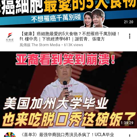
21:20
【健康】癌細胞最愛的5大食物？不想罹癌千萬別碰！
ft. 樓中亮｜下班經濟學681｜謝哲青、張瓊方
風傳媒 The Storm Media
•
613K views
1:39:29
《喜单3》最强华裔脱口秀演员杀疯了！UCLA毕业