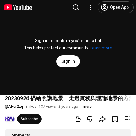
Open App
Sign in to confirm you’re not a bot
This helps protect our community.
Learn more
Sign in
20230926 描繪照護地景：走過實務與理論地景的
@
AI-ur2zq
3 likes
137 views
2 years ago
more
Subscribe
Comments