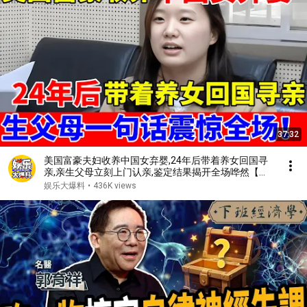
37:32
美国富豪夫妇收养中国女弃婴,24年后带着养女回国寻
亲,亲生父母立刻上门认亲,鉴定结果揭开全场哗然【人
间真情录】
娱乐大爆料
•
436K views