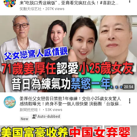
来"吃脱口秀这碗饭"，亚裔看完疯狂点头！#喜剧之王
单口季 #脱口秀 #搞笑 #喜剧 #funny #综艺
笑翻天综艺社
•
207K views
20:54
姜厚任父女戀昔日禁慾1年修練！交往小25歲女友驚人
感情觀曝光！終身不娶一個人很快樂 演藝圈「台版蘇
志燮」晚年幸福哲學！【新聞挖挖哇】每周精選
新聞挖挖哇！
•
53K views
Auto-dubbed
New