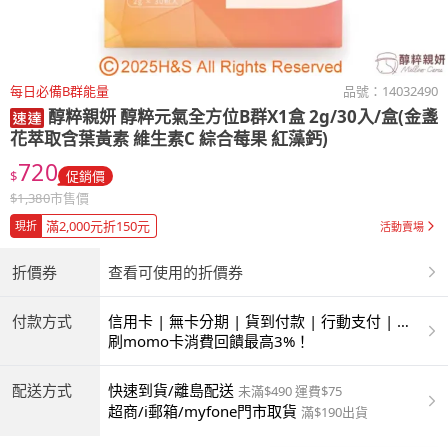
每日必備B群能量
品號：
14032490
醇粹親妍
醇粹元氣全方位B群X1盒 2g/30入/盒(金盞
花萃取含葉黃素 維生素C 綜合莓果 紅藻鈣)
720
$
促銷價
$
1,380
市售價
滿2,000元折150元
現折
活動賣場
折價券
查看可使用的折價券
付款方式
信用卡 | 無卡分期 | 貨到付款 | 行動支付 | 超
商付款 | ATM | 銀聯卡
刷momo卡消費回饋最高3%！
配送方式
快速到貨/離島配送
未滿$490 運費$75
超商/i郵箱/myfone門市取貨
滿$190出貨